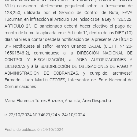
MHz) causando interferencia perjudicial sobre la frecuencia de
128,250, utilizada por el Servicio de Control de Ruta, EAVA
Tucumán, en infracción al Artículo 104 inciso c) de la Ley Nº 26.522.
ARTÍCULO 2°.- El sancionado deberá hacer efectivo el pago del
monto de la multa aplicada en el Artículo 1°, dentro de los DIEZ (10)
días hábiles a contar desde la notificación de la presente. ARTÍCULO
3°.- Notifíquese al señor Ramón Orlando CAJAL (C.U.I.T. N° 20-
16591546-2), comuníquese a la DIRECCIÓN NACIONAL DE
CONTROL Y FISCALIZACIÓN, al ÁREA AUTORIZACIONES Y
LICENCIAS y a la SUBDIRECCIÓN DE OBLIGACIONES DE PAGO Y
ADMINISTRACIÓN DE COBRANZAS, y cumplido, archívese.”
Firmado: Juan Martín OZORES, Interventor del Ente Nacional de
Comunicaciones.
Maria Florencia Torres Brizuela, Analista, Área Despacho.
e. 22/10/2024 N° 74621/24 v. 24/10/2024
Fecha de publicación 24/10/2024