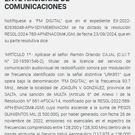
COMUNICACIONES
Notifíquese a “FM DIGITAL” que en el expediente EX-2022-
82936048-APN-SDYME#ENACOM se ha dictado la resolución
RESOL-2024-780-APNENACOM#JGM, de fecha 23/09/2024, que en
su parte resolutiva dice:
“ARTÍCULO 1º.- Aplícase al señor Ramón Orlando CAJAL (C.U.I.T.
N° 20-16591546-2), titular de la licencia del servicio de
comunicación audiovisual de radiodifusión sonora por modulación
de frecuencia identificado con la señal distintiva “LRK851” que
opera bajo la denominación “FM DIGITAL”, en la frecuencia 93.7
MHz., desde la localidad de JOAQUÍN V. GONZÁLEZ, provincia de
SALTA, una sanción de MULTA (Artículo 6° del Anexo I de la
Resolución N° 661-AFSCA/14, modificado por la RESOL-2022-589-
APN-ENACOM#JGM) cuyo monto asciende a la suma de PESOS
QUINIENTOS MIL ($ 500.000), por haber generado, con fecha 26 de
noviembre de 2022, emisiones no esenciales en el espectro de
frecuencias comprendido entre 128,200 y 128,300 MHz dentro de la
banda atribuida al Servicio Móvil Aeronáutico (117,975 a 136,000