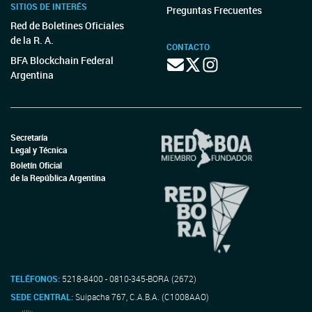
SITIOS DE INTERÉS
Preguntas Frecuentes
Red de Boletines Oficiales
de la R. A.
CONTACTO
BFA Blockchain Federal
Argentina
Secretaría
Legal y Técnica
Boletín Oficial
de la República Argentina
TELÉFONOS:
5218-8400 - 0810-345-BORA (2672)
SEDE CENTRAL:
Suipacha 767, C.A.B.A. (C1008AAO)