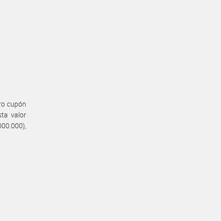
ero cupón
ta valor
000.000),