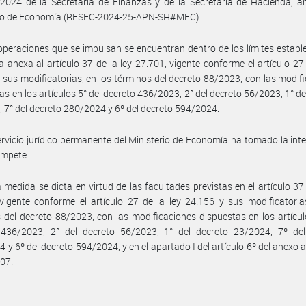
 2024 de la Secretaría de Finanzas y de la Secretaría de Hacienda, 
rio de Economía (RESFC-2024-25-APN-SH#MEC).
operaciones que se impulsan se encuentran dentro de los límites establ
lla anexa al artículo 37 de la ley 27.701, vigente conforme el artículo 27 
 sus modificatorias, en los términos del decreto 88/2023, con las modif
as en los artículos 5° del decreto 436/2023, 2° del decreto 56/2023, 1° de
 7° del decreto 280/2024 y 6º del decreto 594/2024.
ervicio jurídico permanente del Ministerio de Economía ha tomado la int
ompete.
 medida se dicta en virtud de las facultades previstas en el artículo 37 
vigente conforme el artículo 27 de la ley 24.156 y sus modificatoria
 del decreto 88/2023, con las modificaciones dispuestas en los artícul
 436/2023, 2° del decreto 56/2023, 1° del decreto 23/2024, 7º del
 y 6º del decreto 594/2024, y en el apartado I del artículo 6º del anexo a
07.