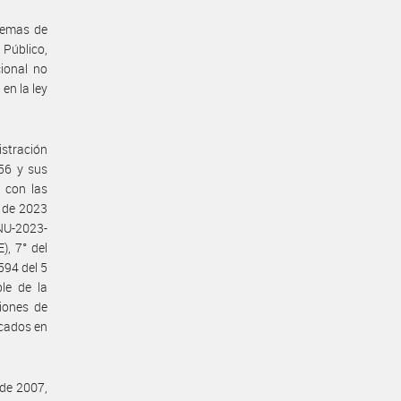
stemas de
Público,
cional no
en la ley
stración
156 y sus
 con las
o de 2023
NU-2023-
, 7° del
594 del 5
le de la
iones de
icados en
 de 2007,