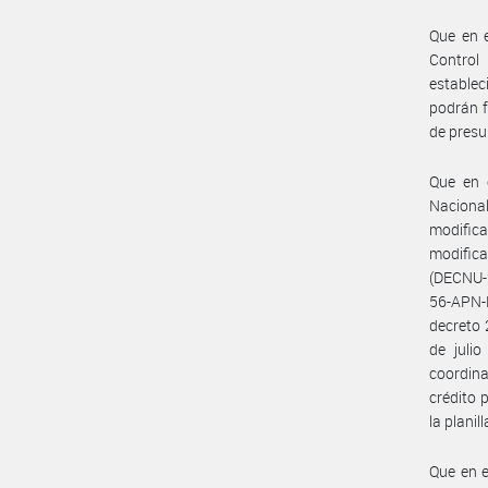
Que en e
Control
establec
podrán f
de presu
Que en 
Nacional
modifica
modifica
(DECNU-
56-APN-P
decreto 
de juli
coordina
crédito 
la plani
Que en e