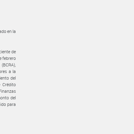
ado en la
ciente de
de febrero
 (BCRA),
ores a la
iento del
 Crédito
 Finanzas
monto del
lido para