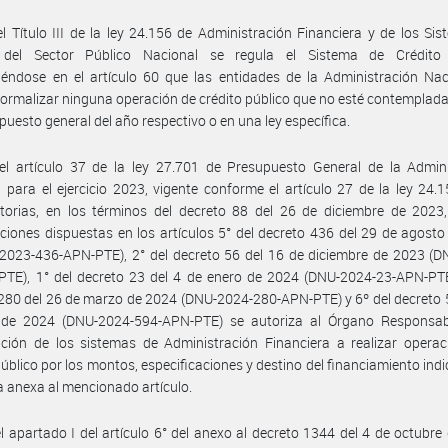
l Título III de la ley 24.156 de Administración Financiera y de los Si
 del Sector Público Nacional se regula el Sistema de Crédito 
iéndose en el artículo 60 que las entidades de la Administración Na
ormalizar ninguna operación de crédito público que no esté contemplada 
puesto general del año respectivo o en una ley específica.
el artículo 37 de la ley 27.701 de Presupuesto General de la Admini
 para el ejercicio 2023, vigente conforme el artículo 27 de la ley 24.
torias, en los términos del decreto 88 del 26 de diciembre de 2023,
ciones dispuestas en los artículos 5° del decreto 436 del 29 de agost
2023-436-APN-PTE), 2° del decreto 56 del 16 de diciembre de 2023 (D
TE), 1° del decreto 23 del 4 de enero de 2024 (DNU-2024-23-APN-PTE)
280 del 26 de marzo de 2024 (DNU-2024-280-APN-PTE) y 6º del decreto 
o de 2024 (DNU-2024-594-APN-PTE) se autoriza al Órgano Responsab
ción de los sistemas de Administración Financiera a realizar operac
público por los montos, especificaciones y destino del financiamiento ind
lla anexa al mencionado artículo.
l apartado I del artículo 6° del anexo al decreto 1344 del 4 de octubre