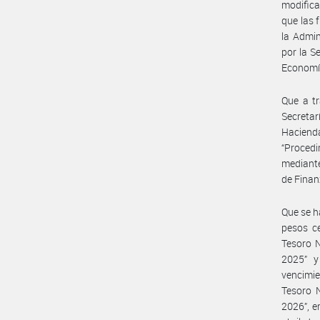
modifica
que las 
la Admin
por la S
Economí
Que a tr
Secreta
Hacien
“Proced
mediante
de Fina
Que se h
pesos c
Tesoro N
2025” y
vencimie
Tesoro 
2026”, e