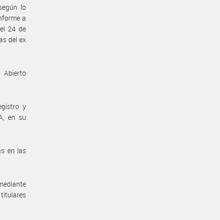
según lo
onforme a
el 24 de
as del ex
 Abierto
gistro y
A, en su
as en las
 mediante
titulares