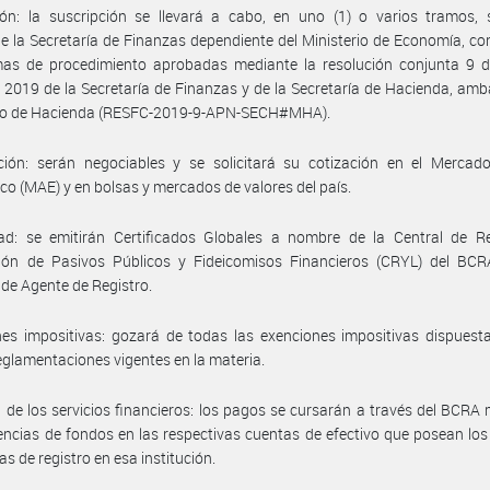
ión: la suscripción se llevará a cabo, en uno (1) o varios tramos, 
e la Secretaría de Finanzas dependiente del Ministerio de Economía, c
mas de procedimiento aprobadas mediante la resolución conjunta 9 d
 2019 de la Secretaría de Finanzas y de la Secretaría de Hacienda, amb
rio de Hacienda (RESFC-2019-9-APN-SECH#MHA).
ción: serán negociables y se solicitará su cotización en el Mercado
ico (MAE) y en bolsas y mercados de valores del país.
dad: se emitirán Certificados Globales a nombre de la Central de Re
ción de Pasivos Públicos y Fideicomisos Financieros (CRYL) del BCR
 de Agente de Registro.
es impositivas: gozará de todas las exenciones impositivas dispuest
reglamentaciones vigentes en la materia.
 de los servicios financieros: los pagos se cursarán a través del BCRA
encias de fondos en las respectivas cuentas de efectivo que posean los 
as de registro en esa institución.