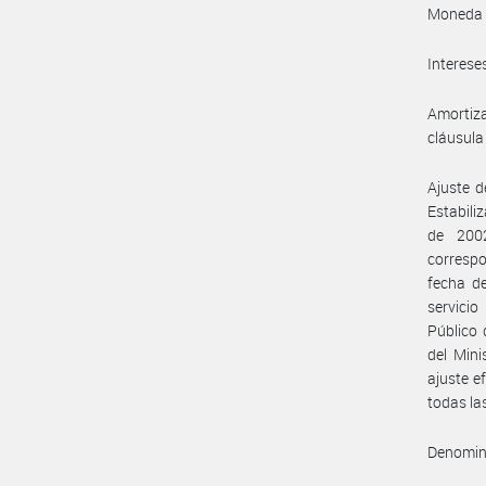
Moneda d
Intereses
Amortiza
cláusula 
Ajuste d
Estabiliz
de 2002
correspo
fecha de
servicio
Público 
del Mini
ajuste e
todas la
Denomina