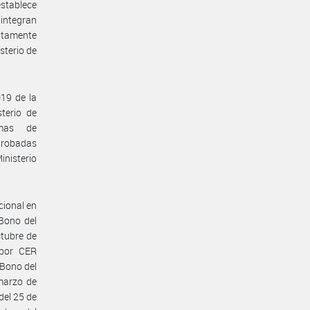
establece
 integran
untamente
sterio de
019 de la
terio de
rmas de
probadas
inisterio
cional en
Bono del
tubre de
 por CER
“Bono del
marzo de
del 25 de