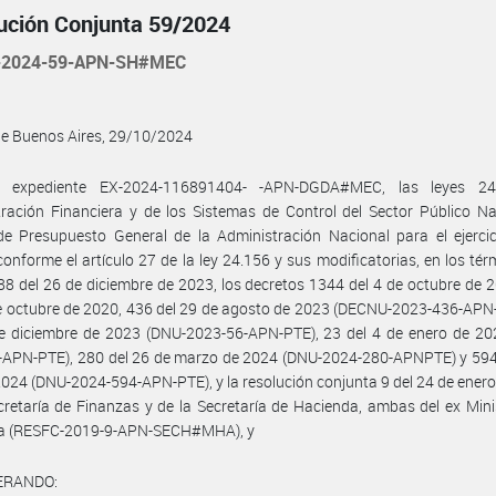
ución Conjunta 59/2024
-2024-59-APN-SH#MEC
de Buenos Aires, 29/10/2024
l expediente EX-2024-116891404- -APN-DGDA#MEC, las leyes 2
ración Financiera y de los Sistemas de Control del Sector Público Na
e Presupuesto General de la Administración Nacional para el ejercic
conforme el artículo 27 de la ley 24.156 y sus modificatorias, en los tér
88 del 26 de diciembre de 2023, los decretos 1344 del 4 de octubre de 
e octubre de 2020, 436 del 29 de agosto de 2023 (DECNU-2023-436-APN
de diciembre de 2023 (DNU-2023-56-APN-PTE), 23 del 4 de enero de 20
-APN-PTE), 280 del 26 de marzo de 2024 (DNU-2024-280-APNPTE) y 594 
 2024 (DNU-2024-594-APN-PTE), y la resolución conjunta 9 del 24 de ener
cretaría de Finanzas y de la Secretaría de Hacienda, ambas del ex Mini
a (RESFC-2019-9-APN-SECH#MHA), y
ERANDO: