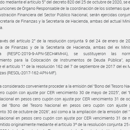
do mediante el artículo 5° del decreto 820 del 25 de octubre de 2020, se 
funciones de Órgano Responsable de la coordinación de los sistemas que
istración Financiera del Sector Público Nacional, serán ejercidas conj
ecretaría de Finanzas y la Secretaría de Hacienda, ambas del actual Mini
a.
avés del artículo 2° de la resolución conjunta 9 del 24 de enero de 2
ría de Finanzas y de la Secretaría de Hacienda, ambas del ex Minis
da (RESFC-2019-9-APN-SECH#MHA), se sustituyeron las no
imiento para la Colocación de Instrumentos de Deuda Pública”, a
 el artículo 1° de la resolución 162 del 7 de septiembre de 2017 del ex M
nzas (RESOL-2017-162-APN-MF).
a considerado conveniente proceder a la emisión del “Bono del Tesoro Na
ero cupón con ajuste por CER vencimiento 30 de mayo de 2025”, del “
acional en pesos cero cupón con ajuste por CER vencimiento 31 de oc
 del “Bono del Tesoro Nacional en pesos cero cupón con ajuste
nto 30 de octubre de 2026”, así como a la ampliación de la emisión del 
Nacional en pesos cero cupón con ajuste por CER vencimiento 31 de 
mitido originalmente mediante el artículo 3º de la resolución conjunta 25 