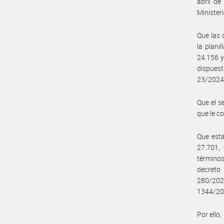
abril de
Ministe
Que las 
la plani
24.156 y
dispuest
23/2024,
Que el s
que le c
Que esta
27.701, 
términos
decreto
280/2024
1344/20
Por ello,