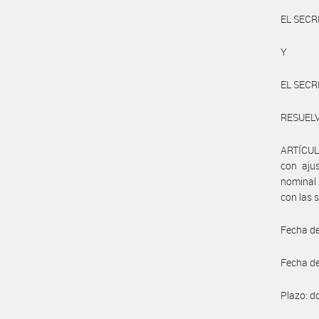
EL SECR
Y
EL SECR
RESUEL
ARTÍCULO
con aju
nominal 
con las 
Fecha de
Fecha de
Plazo: d