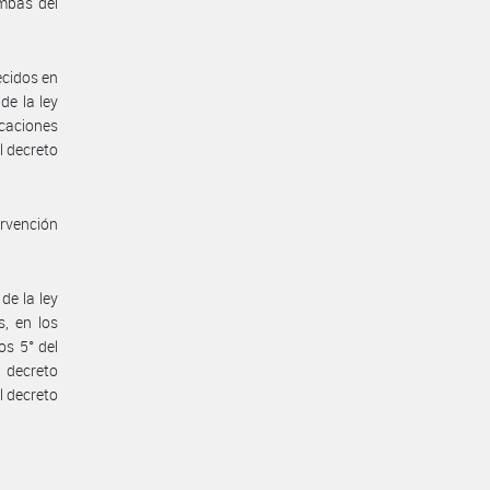
ambas del
ecidos en
de la ley
icaciones
l decreto
ervención
de la ley
s, en los
os 5° del
 decreto
l decreto