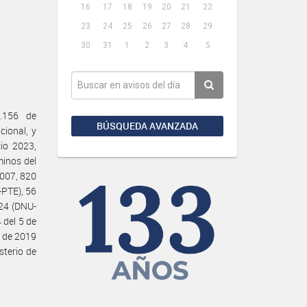
16
17
18
19
20
21
22
23
24
25
26
27
28
29
30
31
1
2
3
4
5
4.156 de
BÚSQUEDA AVANZADA
cional, y
io 2023,
minos del
2007, 820
-PTE), 56
24 (DNU-
del 5 de
o de 2019
sterio de