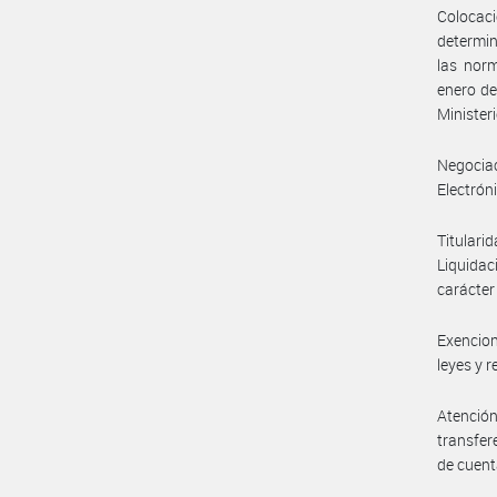
Colocac
determin
las nor
enero de
Ministe
Negocia
Electrón
Titulari
Liquida
carácter
Exencion
leyes y 
Atención
transfer
de cuent