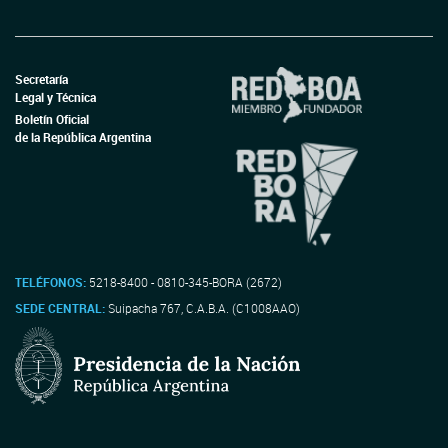
Secretaría
Legal y Técnica
Boletín Oficial
de la República Argentina
TELÉFONOS:
5218-8400 - 0810-345-BORA (2672)
SEDE CENTRAL:
Suipacha 767, C.A.B.A. (C1008AAO)