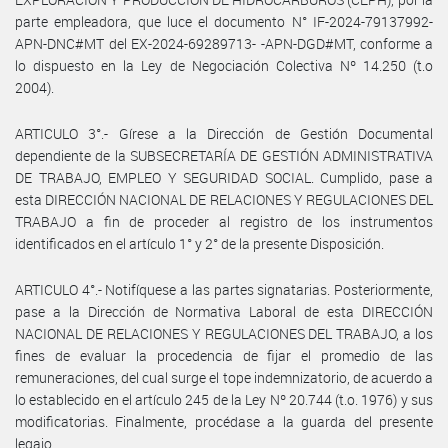
parte empleadora, que luce el documento N° IF-2024-79137992-
APN-DNC#MT del EX-2024-69289713- -APN-DGD#MT, conforme a
lo dispuesto en la Ley de Negociación Colectiva Nº 14.250 (t.o
2004).
ARTICULO 3°.- Gírese a la Dirección de Gestión Documental
dependiente de la SUBSECRETARÍA DE GESTIÓN ADMINISTRATIVA
DE TRABAJO, EMPLEO Y SEGURIDAD SOCIAL. Cumplido, pase a
esta DIRECCIÓN NACIONAL DE RELACIONES Y REGULACIONES DEL
TRABAJO a fin de proceder al registro de los instrumentos
identificados en el artículo 1° y 2° de la presente Disposición.
ARTICULO 4°.- Notifíquese a las partes signatarias. Posteriormente,
pase a la Dirección de Normativa Laboral de esta DIRECCIÓN
NACIONAL DE RELACIONES Y REGULACIONES DEL TRABAJO, a los
fines de evaluar la procedencia de fijar el promedio de las
remuneraciones, del cual surge el tope indemnizatorio, de acuerdo a
lo establecido en el artículo 245 de la Ley Nº 20.744 (t.o. 1976) y sus
modificatorias. Finalmente, procédase a la guarda del presente
legajo.