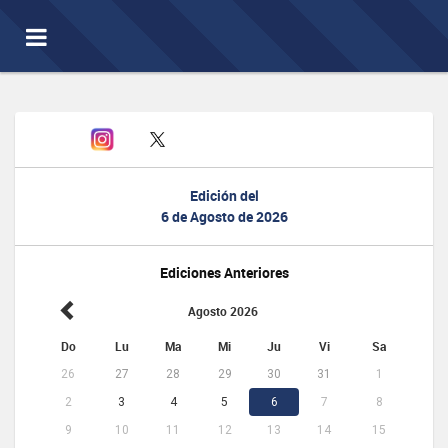
Toggle
navigation
Edición del
6 de Agosto de 2026
Ediciones Anteriores
Agosto 2026
Do
Lu
Ma
Mi
Ju
Vi
Sa
26
27
28
29
30
31
1
2
3
4
5
6
7
8
9
10
11
12
13
14
15