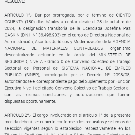
RESUELVE:
ARTICULO 1º.- Dar por prorrogada, por el término de CIENTO
OCHENTA (180) días hábiles a contar desde el 28 de octubre de
2024, la designación transitoria de la Licenciada Josefina Paz
GASKIN (D.N.I. N° 36.498.903) en el cargo de Directora Nacional de
Administración, Asuntos Jurídicos y Modernización de la AGENCIA
NACIONAL DE MATERIALES CONTROLADOS, organismo
descentralizado actuante en la órbita del MINISTERIO DE
SEGURIDAD, Nivel A - Grado 0 del Convenio Colectivo de Trabajo
Sectorial del Personal del SISTEMA NACIONAL DE EMPLEO
PÚBLICO (SINEP), homologado por el Decreto Nº 2098/08,
autorizándose el correspondiente pago del Suplemento por Función
Ejecutiva Nivel I del citado Convenio Colectivo de Trabajo Sectorial,
con las mismas condiciones y autorizaciones que fueran
dispuestas oportunamente.
ARTICULO 2º.- El cargo involucrado en el artículo 1° de la presente
medida deberá ser cubierto conforme a los requisitos y sistemas de
selección vigentes según lo establecido, respectivamente, en los
Títulos II, Capítulos III, IV y VIII, y IV del Convenio Colectivo de