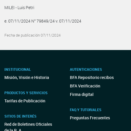
MILEI - Luis Petri
e. 07/11/2024 N° 79849/24 v. 07/11/2024
Fecha de publicación 07/11/2024
INSTITUCIONAL
AUTENTICACIONES
Misión, Visión e Historia
BFA Repositorio recibos
BFA Verificación
PRODUCTOS Y SERVICIOS
Firma digital
Tarifas de Publicación
FAQ Y TUTORIALES
SITIOS DE INTERÉS
Preguntas Frecuentes
Red de Boletines Oficiales
de la R. A.