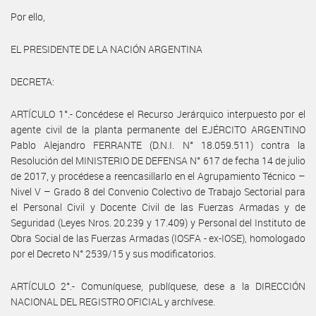
Por ello,
EL PRESIDENTE DE LA NACIÓN ARGENTINA
DECRETA:
ARTÍCULO 1°.- Concédese el Recurso Jerárquico interpuesto por el
agente civil de la planta permanente del EJÉRCITO ARGENTINO
Pablo Alejandro FERRANTE (D.N.I. N° 18.059.511) contra la
Resolución del MINISTERIO DE DEFENSA N° 617 de fecha 14 de julio
de 2017, y procédese a reencasillarlo en el Agrupamiento Técnico –
Nivel V – Grado 8 del Convenio Colectivo de Trabajo Sectorial para
el Personal Civil y Docente Civil de las Fuerzas Armadas y de
Seguridad (Leyes Nros. 20.239 y 17.409) y Personal del Instituto de
Obra Social de las Fuerzas Armadas (IOSFA - ex-IOSE), homologado
por el Decreto N° 2539/15 y sus modificatorios.
ARTÍCULO 2°.- Comuníquese, publíquese, dese a la DIRECCIÓN
NACIONAL DEL REGISTRO OFICIAL y archívese.