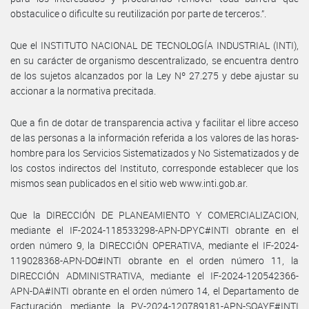
obstaculice o dificulte su reutilización por parte de terceros.”.
Que el INSTITUTO NACIONAL DE TECNOLOGÍA INDUSTRIAL (INTI),
en su carácter de organismo descentralizado, se encuentra dentro
de los sujetos alcanzados por la Ley Nº 27.275 y debe ajustar su
accionar a la normativa precitada.
Que a fin de dotar de transparencia activa y facilitar el libre acceso
de las personas a la información referida a los valores de las horas-
hombre para los Servicios Sistematizados y No Sistematizados y de
los costos indirectos del Instituto, corresponde establecer que los
mismos sean publicados en el sitio web www.inti.gob.ar.
Que la DIRECCIÓN DE PLANEAMIENTO Y COMERCIALIZACION,
mediante el IF-2024-118533298-APN-DPYC#INTI obrante en el
orden número 9, la DIRECCIÓN OPERATIVA, mediante el IF-2024-
119028368-APN-DO#INTI obrante en el orden número 11, la
DIRECCIÓN ADMINISTRATIVA, mediante el IF-2024-120542366-
APN-DA#INTI obrante en el orden número 14, el Departamento de
Facturación, mediante la PV-2024-120789181-APN-SOAYF#INTI