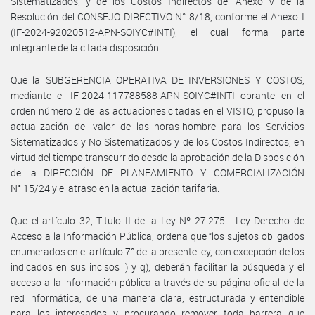
Sistematizados, y de los Costos Indirectos del Anexo V de la
Resolución del CONSEJO DIRECTIVO N° 8/18, conforme el Anexo I
(IF-2024-92020512-APN-SOIYC#INTI), el cual forma parte
integrante de la citada disposición.
Que la SUBGERENCIA OPERATIVA DE INVERSIONES Y COSTOS,
mediante el IF-2024-117788588-APN-SOIYC#INTI obrante en el
orden número 2 de las actuaciones citadas en el VISTO, propuso la
actualización del valor de las horas-hombre para los Servicios
Sistematizados y No Sistematizados y de los Costos Indirectos, en
virtud del tiempo transcurrido desde la aprobación de la Disposición
de la DIRECCIÓN DE PLANEAMIENTO Y COMERCIALIZACIÓN
N° 15/24 y el atraso en la actualización tarifaria.
Que el artículo 32, Titulo II de la Ley Nº 27.275 - Ley Derecho de
Acceso a la Información Pública, ordena que “los sujetos obligados
enumerados en el artículo 7° de la presente ley, con excepción de los
indicados en sus incisos i) y q), deberán facilitar la búsqueda y el
acceso a la información pública a través de su página oficial de la
red informática, de una manera clara, estructurada y entendible
para los interesados y procurando remover toda barrera que