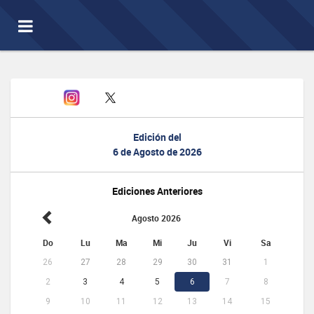
Toggle
navigation
Edición del
6 de Agosto de 2026
Ediciones Anteriores
Agosto 2026
Do
Lu
Ma
Mi
Ju
Vi
Sa
26
27
28
29
30
31
1
2
3
4
5
6
7
8
9
10
11
12
13
14
15