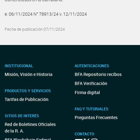
e. 06/11/2024 N° 78913/24 v. 12/11/2024
Fecha de publicación 07/11/2024
INSTITUCIONAL
AUTENTICACIONES
Misión, Visión e Historia
BFA Repositorio recibos
BFA Verificación
PRODUCTOS Y SERVICIOS
Firma digital
Tarifas de Publicación
FAQ Y TUTORIALES
SITIOS DE INTERÉS
Preguntas Frecuentes
Red de Boletines Oficiales
de la R. A.
CONTACTO
BFA Blockchain Federal