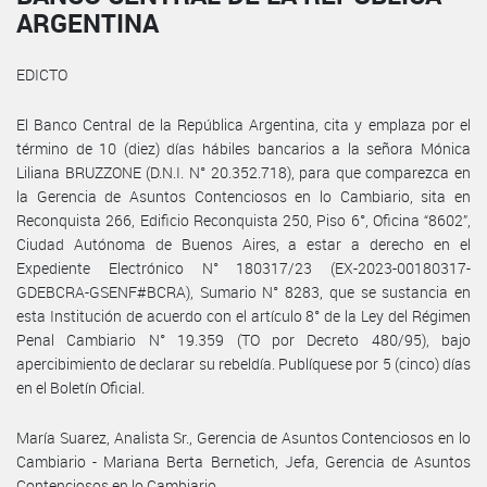
ARGENTINA
EDICTO
El Banco Central de la República Argentina, cita y emplaza por el
término de 10 (diez) días hábiles bancarios a la señora Mónica
Liliana BRUZZONE (D.N.I. N° 20.352.718), para que comparezca en
la Gerencia de Asuntos Contenciosos en lo Cambiario, sita en
Reconquista 266, Edificio Reconquista 250, Piso 6°, Oficina “8602”,
Ciudad Autónoma de Buenos Aires, a estar a derecho en el
Expediente Electrónico N° 180317/23 (EX-2023-00180317-
GDEBCRA-GSENF#BCRA), Sumario N° 8283, que se sustancia en
esta Institución de acuerdo con el artículo 8° de la Ley del Régimen
Penal Cambiario N° 19.359 (TO por Decreto 480/95), bajo
apercibimiento de declarar su rebeldía. Publíquese por 5 (cinco) días
en el Boletín Oficial.
María Suarez, Analista Sr., Gerencia de Asuntos Contenciosos en lo
Cambiario - Mariana Berta Bernetich, Jefa, Gerencia de Asuntos
Contenciosos en lo Cambiario.