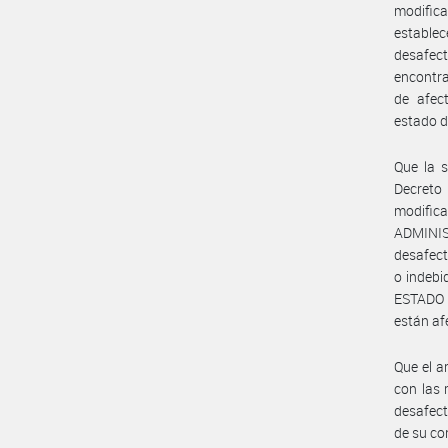
modific
establ
desafec
encontra
de afect
estado d
Que la s
Decreto
modifica
ADMINIS
desafect
o indebi
ESTADO N
están af
Que el a
con las 
desafect
de su co