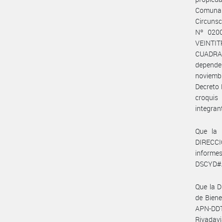
Comuna 
Circunsc
Nº 0200
VEINTI
CUADRAD
depende
noviembr
Decreto 
croqui
integran
Que la
DIRECC
informe
DSCYD#
Que la 
de Bien
APN-DDT
Rivadavi