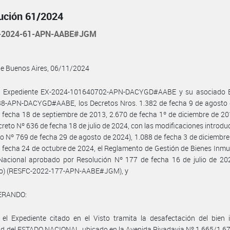
ución 61/2024
-2024-61-APN-AABE#JGM
de Buenos Aires, 06/11/2024
l Expediente EX-2024-101640702-APN-DACYGD#AABE y su asociado 
8-APN-DACYGD#AABE, los Decretos Nros. 1.382 de fecha 9 de agosto 
 fecha 18 de septiembre de 2013, 2.670 de fecha 1º de diciembre de 20
creto Nº 636 de fecha 18 de julio de 2024, con las modificaciones introdu
to Nº 769 de fecha 29 de agosto de 2024), 1.088 de fecha 3 de diciembr
 fecha 24 de octubre de 2024, el Reglamento de Gestión de Bienes Inmu
Nacional aprobado por Resolución Nº 177 de fecha 16 de julio de 202
o) (RESFC-2022-177-APN-AABE#JGM), y
ERANDO:
el Expediente citado en el Visto tramita la desafectación del bien 
d del ESTADO NACIONAL, ubicado en la Avenida Rivadavia Nº 1.665/1.6