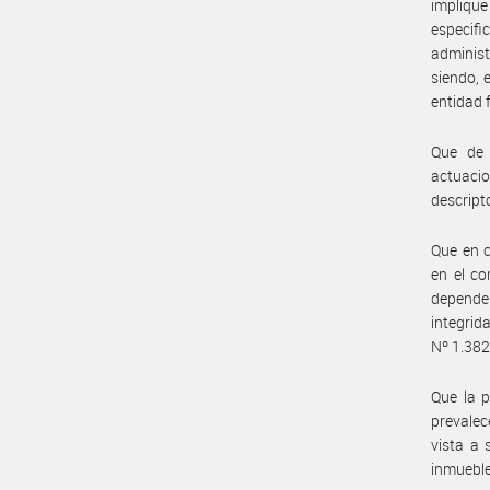
implique
especifi
administ
siendo,
entidad 
Que de 
actuacio
descript
Que en c
en el c
depende
integri
Nº 1.382
Que la 
prevalec
vista a 
inmuebles