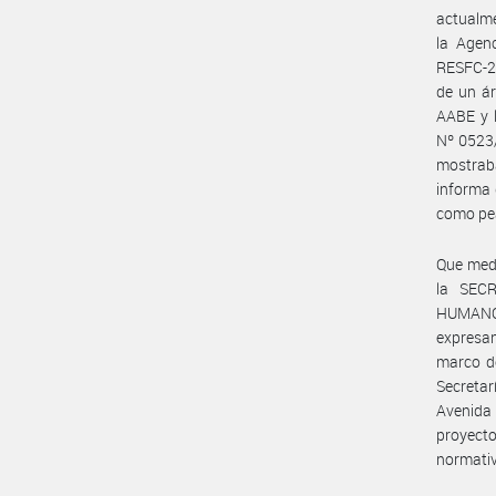
actualme
la Agen
RESFC-2
de un ár
AABE y l
Nº 0523
mostraba
informa 
como pea
Que med
la SEC
HUMANO 
expresan
marco de
Secretar
Avenida 
proyecto
normativa