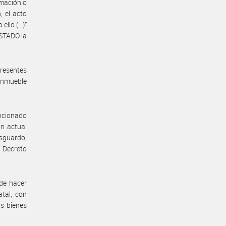
rmación o
, el acto
lo (...)”
STADO la
resentes
inmueble
encionado
n actual
sguardo,
 Decreto
de hacer
atal, con
os bienes