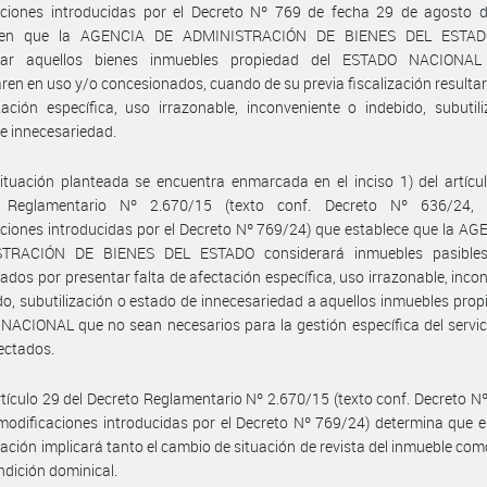
aciones introducidas por el Decreto Nº 769 de fecha 29 de agosto d
ecen que la AGENCIA DE ADMINISTRACIÓN DE BIENES DEL ESTAD
tar aquellos bienes inmuebles propiedad del ESTADO NACIONA
ren en uso y/o concesionados, cuando de su previa fiscalización resultare
ación específica, uso irrazonable, inconveniente o indebido, subutil
e innecesariedad.
ituación planteada se encuentra enmarcada en el inciso 1) del artícu
 Reglamentario Nº 2.670/15 (texto conf. Decreto Nº 636/24,
ciones introducidas por el Decreto Nº 769/24) que establece que la A
TRACIÓN DE BIENES DEL ESTADO considerará inmuebles pasible
ados por presentar falta de afectación específica, uso irrazonable, inco
do, subutilización o estado de innecesariedad a aquellos inmuebles prop
ACIONAL que no sean necesarios para la gestión específica del servic
ectados.
rtículo 29 del Decreto Reglamentario Nº 2.670/15 (texto conf. Decreto N
modificaciones introducidas por el Decreto Nº 769/24) determina que e
ación implicará tanto el cambio de situación de revista del inmueble como
ndición dominical.