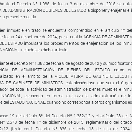
iante el Decreto Nº 1.088 de fecha 3 de diciembre de 2018 se autor
 DE ADMINISTRACIÓN DE BIENES DEL ESTADO, a disponer y enajenar el 
e la presente medida.
ien inmueble en trato se encuentra comprendido en el artículo 1º de
de fecha 24 de octubre de 2024, por el cual la AGENCIA DE ADMINISTR
DEL ESTADO impulsará los procedimientos de enajenación de los inmue
ACIONAL incluidos en dicho artículo.
ante el Decreto Nº 1.382 de fecha 9 de agosto de 2012 y su modificatorio
NCIA DE ADMINISTRACIÓN DE BIENES DEL ESTADO, como or
ralizado en el ámbito de la VICEJEFATURA DE GABINETE EJECUTI
A DE GABINETE DE MINISTROS, estableciéndose que será el órgano
zador de toda la actividad de administración de bienes muebles e inmu
NACIONAL, ejerciendo en forma exclusiva la administración de lo
s del ESTADO NACIONAL, cuando no corresponda a otros organismos est
nciso 19 del artículo 8º del Decreto Nº 1.382/12 y el artículo 28 del 
Nº 2.670 de fecha 1º de diciembre de 2015, reglamentario del citado
2/12 (texto conf. Decreto Nº 636 de fecha 18 de julio de 2024,