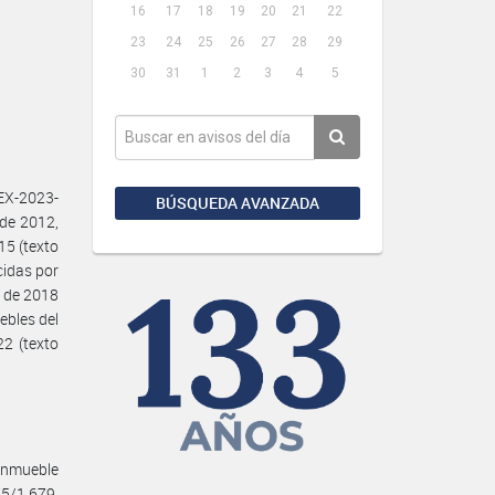
16
17
18
19
20
21
22
23
24
25
26
27
28
29
30
31
1
2
3
4
5
EX-2023-
BÚSQUEDA AVANZADA
de 2012,
15 (texto
cidas por
e de 2018
ebles del
2 (texto
inmueble
75/1.679,