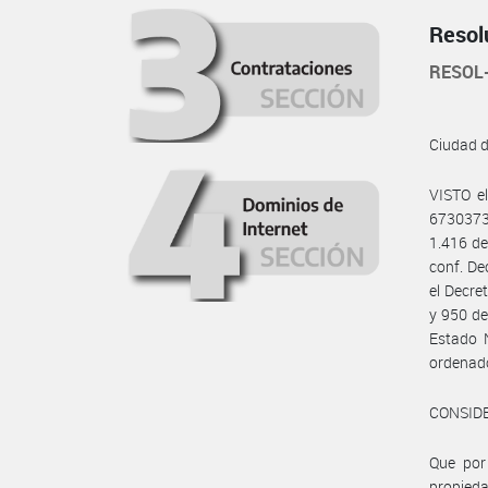
Resol
RESOL
Ciudad 
VISTO e
6730373
1.416 de
conf. De
el Decre
y 950 de
Estado 
ordenad
CONSID
Que por 
propieda