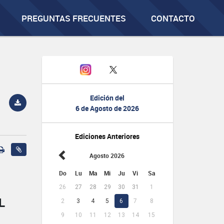
PREGUNTAS FRECUENTES
CONTACTO
Edición del
6 de Agosto de 2026
Ediciones Anteriores
Agosto 2026
Do
Lu
Ma
Mi
Ju
Vi
Sa
26
27
28
29
30
31
1
L
2
3
4
5
6
7
8
9
10
11
12
13
14
15