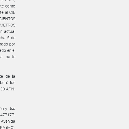
nte como
te al CIE
ECIENTOS
ÍMETROS
n actual
cha 5 de
enado por
ado en el
a parte
e de la
oró los
430-APN-
ón y Uso
0477177-
 Avenida
URA (MC),