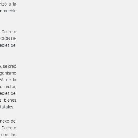
izó a la
inmueble
l Decreto
ACIÓN DE
bles del
, se creó
ganismo
VA de la
 rector,
ebles del
s bienes
atales.
Anexo del
 Decreto
 con las