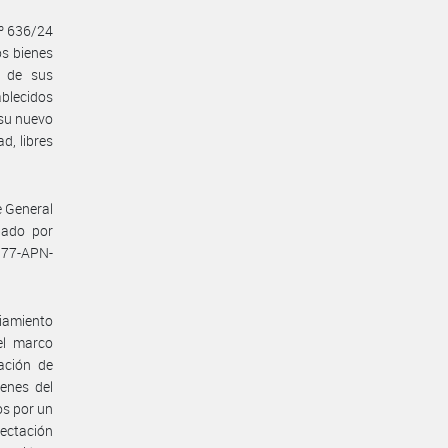
Nº 636/24
os bienes
s de sus
ablecidos
 su nuevo
d, libres
te General
bado por
-177-APN-
iamiento
el marco
ación de
enes del
os por un
fectación