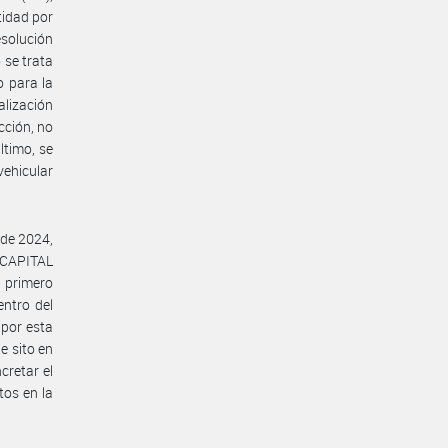
tidad por
solución
se trata
o para la
alización
ción, no
ltimo, se
vehicular
de 2024,
CAPITAL
 primero
entro del
 por esta
e sito en
cretar el
tos en la