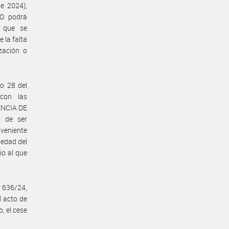
e 2024),
O podrá
L que se
 la falta
ización o
lo 28 del
 con las
GENCIA DE
s de ser
nveniente
iedad del
io al que
º 636/24,
l acto de
, el cese