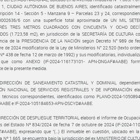
1, CIUDAD AUTÓNOMA DE BUENOS AIRES; identificado catastralme
ripción 14 - Sección 5 - Manzana 9 – Parcelas 23 y 24, correspondien
002636/6 con una superficie total aproximada de UN MIL SET
TRÉS TRES METROS CUADRADOS CON CINCUENTA Y OCHO DEC
OS (1.723,58 m2), en jurisdicción de la SECRETARÍA DE CULTURA co
ncia de la PRESIDENCIA DE LA NACIÓN según Decreto N° 989 de fe
e de 2024 modificatorio de la Ley de Ministerios N° 22.520 (texto ord
Nº 438 de fecha 12 de marzo de 1992) y sus modificatorias, individualiz
s que como ANEXO (IF-2024-116173101- APN-DNGAF#AABE) form
te de la presente medida.
 DIRECCIÓN DE SANEAMIENTO CATASTRAL Y DOMINIAL dependient
IÓN NACIONAL DE SERVICIOS REGISTRALES Y DE INFORMACIÓN elab
s técnicos correspondientes, identificados como PLANO-2024-105089
AABE e IF-2024-105184653-APN-DSCYD#AABE.
DIRECCIÓN DE DESPLIEGUE TERRITORIAL elaboró el Informe de Ocupaci
es del Estado Nº 834/2024 de fecha 7 de octubre de 2024 (IF-2024-11
#AABE), expresando que “(…) El inmueble en cuestión, ubicado en la
a Nº 1.665, se encuentra bajo la jurisdicción del ex MINISTERIO DE CULT