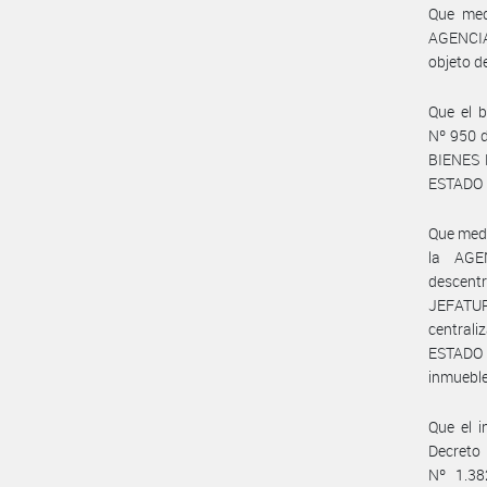
Que med
AGENCIA
objeto d
Que el b
Nº 950 
BIENES 
ESTADO N
Que medi
la AGE
descent
JEFATUR
centrali
ESTADO 
inmueble
Que el i
Decreto 
Nº 1.38