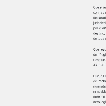
Que el a
con las 
declara
jurisdic
por el a
destino,
de toda 
Que resul
del Reg
Resoluci
AABE#J
Que la 
de fech
normati
inmuebl
dominio 
acto leg