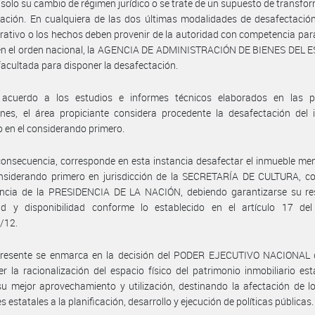
 solo su cambio de régimen jurídico o se trate de un supuesto de transfo
cación. En cualquiera de las dos últimas modalidades de desafectación
rativo o los hechos deben provenir de la autoridad con competencia para el
 en el orden nacional, la AGENCIA DE ADMINISTRACIÓN DE BIENES DEL E
facultada para disponer la desafectación.
acuerdo a los estudios e informes técnicos elaborados en las p
nes, el área propiciante considera procedente la desafectación del 
o en el considerando primero.
onsecuencia, corresponde en esta instancia desafectar el inmueble m
onsiderando primero en jurisdicción de la SECRETARÍA DE CULTURA, co
ncia de la PRESIDENCIA DE LA NACIÓN, debiendo garantizarse su re
dad y disponibilidad conforme lo establecido en el artículo 17 del
/12.
presente se enmarca en la decisión del PODER EJECUTIVO NACIONAL 
er la racionalización del espacio físico del patrimonio inmobiliario est
su mejor aprovechamiento y utilización, destinando la afectación de l
 estatales a la planificación, desarrollo y ejecución de políticas públicas.