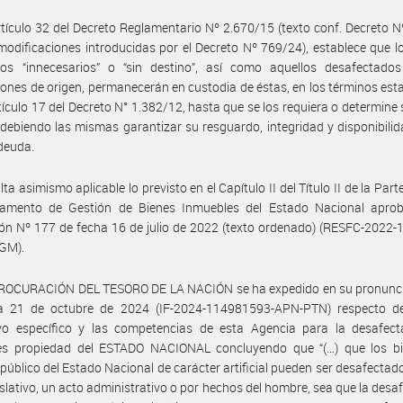
rtículo 32 del Decreto Reglamentario Nº 2.670/15 (texto conf. Decreto 
modificaciones introducidas por el Decreto Nº 769/24), establece que l
dos “innecesarios” o “sin destino”, así como aquellos desafectado
ciones de origen, permanecerán en custodia de éstas, en los términos est
rtículo 17 del Decreto N° 1.382/12, hasta que se los requiera o determine
 debiendo las mismas garantizar su resguardo, integridad y disponibilida
deuda.
ta asimismo aplicable lo previsto en el Capítulo II del Título II de la Par
lamento de Gestión de Bienes Inmuebles del Estado Nacional apro
ón Nº 177 de fecha 16 de julio de 2022 (texto ordenado) (RESFC-2022
GM).
PROCURACIÓN DEL TESORO DE LA NACIÓN se ha expedido en su pronunc
a 21 de octubre de 2024 (IF-2024-114981593-APN-PTN) respecto d
vo específico y las competencias de esta Agencia para la desafect
es propiedad del ESTADO NACIONAL concluyendo que “(…) que los bi
público del Estado Nacional de carácter artificial pueden ser desafectad
islativo, un acto administrativo o por hechos del hombre, sea que la desa