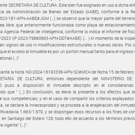
nte SECRETARÍA DE CULTURA. Este bien fue asignado en uso a dicha en
cia de Administración de Bienes del Estado (AABE), conforme a la Re
023-181-APN-AABE#JGM (…) se observó que la mayor parte del terreno 
ea libre, que anteriormente funcionaba como playa de estacionamient
a Agencia Federal de Inteligencia, conforme lo indica el informe de fisc
/2023 (IF-2023-79880993-APN-DDT#AABE). (… ) Al momento de la inspec
n signos de uso ni modificaciones estructurales o nuevas obras. Por ú
que el acceso al inmueble es por un portón manual tanto para el ingreso 
tonal (…)”.
iante la Nota NO-2024-16193338-APN-SC#MCH de fecha 15 de febrero 
RETARÍA DE CULTURA, entonces dependiente del MINISTERIO DE 
puso a disposición el inmueble descripto en el considerando
do que “ (…) En conclusión, se eleva la presente a los efectos que d
 sus competencias, y en el caso de compartir los criterios explayados
ía, se declare la innecesaridad y se proceda a la enajenación del inmuebl
Rivadavia 1.663/1.679, y se dispongan esos recursos a los fines de con
 en Santiago del Estero 126, todo ello de acuerdo a los términos previs
 vigente.” (…)”.