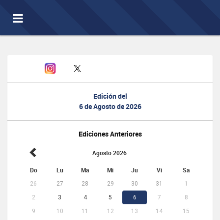
Toggle
navigation
Edición del
6 de Agosto de 2026
Ediciones Anteriores
Agosto 2026
Do
Lu
Ma
Mi
Ju
Vi
Sa
26
27
28
29
30
31
1
2
3
4
5
6
7
8
9
10
11
12
13
14
15