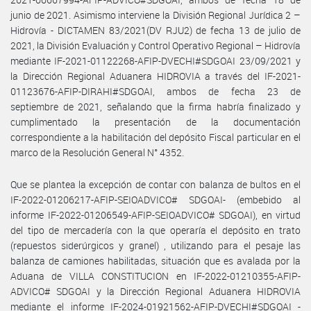
junio de 2021. Asimismo interviene la División Regional Jurídica 2 –
Hidrovía - DICTAMEN 83/2021(DV RJU2) de fecha 13 de julio de
2021, la División Evaluación y Control Operativo Regional – Hidrovía
mediante IF-2021-01122268-AFIP-DVECHI#SDGOAI 23/09/2021 y
la Dirección Regional Aduanera HIDROVIA a través del IF-2021-
01123676-AFIP-DIRAHI#SDGOAI, ambos de fecha 23 de
septiembre de 2021, señalando que la firma habría finalizado y
cumplimentado la presentación de la documentación
correspondiente a la habilitación del depósito Fiscal particular en el
marco de la Resolución General N° 4352.
Que se plantea la excepción de contar con balanza de bultos en el
IF-2022-01206217-AFIP-SEIOADVICO# SDGOAI- (embebido al
informe IF-2022-01206549-AFIP-SEIOADVICO# SDGOAI), en virtud
del tipo de mercadería con la que operaría el depósito en trato
(repuestos siderúrgicos y granel) , utilizando para el pesaje las
balanza de camiones habilitadas, situación que es avalada por la
Aduana de VILLA CONSTITUCION en IF-2022-01210355-AFIP-
ADVICO# SDGOAI y la Dirección Regional Aduanera HIDROVIA
mediante el informe IF-2024-01921562-AFIP-DVECHI#SDGOAI -