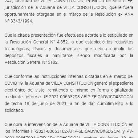
247, localidad de VILLA CONSTITUCION, Provincia de SANTA FE,
jurisdicción de la Aduana de VILLA CONSTITUCION, que le fuera
oportunamente otorgada en el marco de la Resolución ex ANA
Nº 3343/1994.
Que la citada presentación fue efectuada acorde a lo estipulado en
la Resolución General N° 4.352, la que estableció los requisitos
tecnológicos, físicos y documentales que deben cumplir los
depósitos fiscales a habilitarse, siendo modificada por la
Resolución General N° 5182.
Que conforme las instrucciones internas dictadas en el marco del
COVID 19, la Aduana de VILLA CONSTITUCIÓN generó el expediente
electrónico del visto, remitiendo el mismo en forma digitalizada
mediante informe IF-2021-00663298-AFIP-SEIOADVICO#SDGOAI
de fecha 18 de junio de 2021, a fin de dar cumplimiento a lo
solicitado.
Que obra la intervención de la Aduana de VILLA CONSTITUCIÓN en
los informes IF-2021-00663102-AFIP-SEIOADVICO#SDGOAI y PV-
2021-00667994-AFIP-ADVICO#SDGOAI, ambos de fecha 18 de