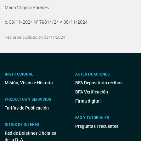
Maria Virginia Paredes
e. 08/11/2024 N° 79814/24 v. 08/11/2024
Fecha de publicación 08/11/2024
INSTITUCIONAL
AUTENTICACIONES
Misión, Visión e Historia
BFA Repositorio recibos
BFA Verificación
PRODUCTOS Y SERVICIOS
Firma digital
Tarifas de Publicación
FAQ Y TUTORIALES
SITIOS DE INTERÉS
Preguntas Frecuentes
Red de Boletines Oficiales
de la R. A.