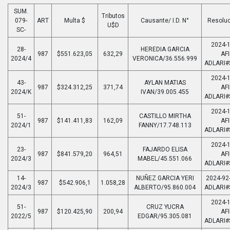
SUM.
Tributos
079-
ART
Multa $
Causante/ I.D. N°
Resoluc
U$D
SC-
2024-1
28-
HEREDIA GARCIA
987
$551.623,05
632,29
AFI
2024/4
VERONICA/36.556.999
ADLARI#
2024-1
43-
AYLAN MATIAS
987
$324.312,25
371,74
AFI
2024/K
IVAN/39.005.455
ADLARI#
2024-1
51-
CASTILLO MIRTHA
987
$141.411,83
162,09
AFI
2024/1
FANNY/17.748.113
ADLARI#
2024-1
23-
FAJARDO ELISA
987
$841.579,20
964,51
AFI
2024/3
MABEL/45.551.066
ADLARI#
14-
NUÑEZ GARCIA YERI
2024-92-
987
$542.906,1
1.058,28
2024/3
ALBERTO/95.860.004
ADLARI#
2024-1
51-
CRUZ YUCRA
987
$120.425,90
200,94
AFI
2022/5
EDGAR/95.305.081
ADLARI#