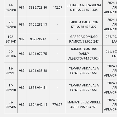
2024-1
44-
ESPINOSA NORABUENA
987
$385.723,80
442,07
AFI
2024/8
SHEILA/94.872.435
ADLARI#
2024-1
70-
PADILLA CALDERON
987
$156.289,13
-
AFI
2020/8
KEILA/38.473.327
ADLARI#
102-
GARECA DOMINGO
033/20
987
$52.695,47
-
2019/K
RAMIRO/93.926.247
LAR
RAMOS SIMMONS
60-
035/20
987
$191.072,75
-
DANNY
2018/6
LAR
ALBERTO/94.157.024
2024-1
12-
YEVARA ANDACABA
987
$621.638,38
-
AFI
2022/1
ISRAEL/95.775.551
ADLARI#
2024-1
14-
YEVARA ANDACABA
987
$858.994,51
-
AFI
2022/8
ISRAEL/95.775.551
ADLARI#
2024-2
02-
MAMANI CRUZ MIGUEL
987
$304.042,14
776,97
AFI
2024/5
ANGEL/95.604.929
ADLARI#