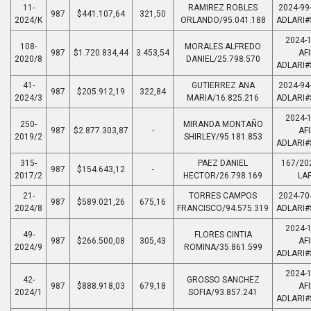
11-
RAMIREZ ROBLES
2024-99-
987
$441.107,64
321,50
2024/K
ORLANDO/95.041.188
ADLARI#
2024-1
108-
MORALES ALFREDO
987
$1.720.834,44
3.453,54
AFI
2020/8
DANIEL/25.798.570
ADLARI#
41-
GUTIERREZ ANA
2024-94-
987
$205.912,19
322,84
2024/3
MARIA/16.825.216
ADLARI#
2024-1
250-
MIRANDA MONTAÑO
987
$2.877.303,87
-
AFI
2019/2
SHIRLEY/95.181.853
ADLARI#
315-
PAEZ DANIEL
167/20
987
$154.643,12
-
2017/2
HECTOR/26.798.169
LAR
21-
TORRES CAMPOS
2024-70-
987
$589.021,26
675,16
2024/8
FRANCISCO/94.575.319
ADLARI#
2024-1
49-
FLORES CINTIA
987
$266.500,08
305,43
AFI
2024/9
ROMINA/35.861.599
ADLARI#
2024-1
42-
GROSSO SANCHEZ
987
$888.918,03
679,18
AFI
2024/1
SOFIA/93.857.241
ADLARI#