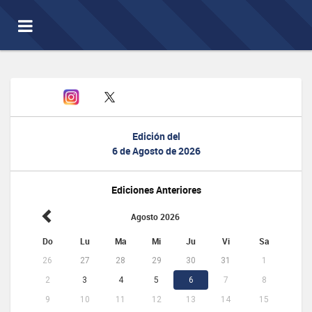
Toggle
navigation
Edición del
6 de Agosto de 2026
Ediciones Anteriores
Agosto 2026
Do
Lu
Ma
Mi
Ju
Vi
Sa
26
27
28
29
30
31
1
2
3
4
5
6
7
8
9
10
11
12
13
14
15