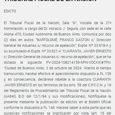
EDICTO
El Tribunal Fiscal de la Nación, Sala “G”, Vocalía de la 21ᵃ
Nominación, a cargo del Dr. Horacio J. Segura, con sede en la calle
Alsina 470, Ciudad Autónoma de Buenos Aires, comunica por dos
(2) días en autos: “BARTOLOMÉ, FRANCO GASTON c/ Dirección
General de Aduanas s/ recurso de apelación”, Expte. Nº 33.619-A y
su acumulado el Expte. Nº 33.621-A “CUARANTA, JAVIER ERNESTO
c/ Dirección General de Aduanas s/ recurso de apelación”, que se ha
dictado la siguiente PV-2024-108214159-APN-VOCXXI#TFN:
“Ciudad de Buenos Aires, 3 de octubre de 2024. “Atento el tiempo
transcurrido, hacése efectivo el apercibimiento dispuesto a fs. 139
y, en consecuencia, declárese rebelde a la coactora CUARANTA
JAVIER ERNESTO en los términos de los arts. 59 del C.P.C.C.N. y 19
del Reglamento de Procedimiento del Tribunal Fiscal de la Nación
(AA840, B.O. del 12/1/94 y sus modificaciones). Notifíquese la
presente mediante la publicación de edictos en el Boletín Oficial
conforme lo dispuesto a fs. 146. Hácese saber a esta parte que las
sucesivas notificaciones se practicarán por nota (art. 19 del