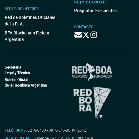
FAQ Y TUTORIALES
SITIOS DE INTERÉS
Preguntas Frecuentes
Red de Boletines Oficiales
de la R. A.
CONTACTO
BFA Blockchain Federal
Argentina
Secretaría
Legal y Técnica
Boletín Oficial
de la República Argentina
TELÉFONOS:
5218-8400 - 0810-345-BORA (2672)
SEDE CENTRAL:
Suipacha 767, C.A.B.A. (C1008AAO)