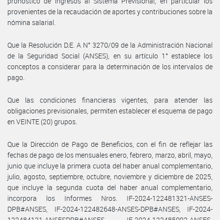
pronóstico de ingresos al Sistema Previsional, en particular los
provenientes de la recaudación de aportes y contribuciones sobre la
nómina salarial.
Que la Resolución D.E. A N° 3270/09 de la Administración Nacional
de la Seguridad Social (ANSES), en su artículo 1° establece los
conceptos a considerar para la determinación de los intervalos de
pago.
Que las condiciones financieras vigentes, para atender las
obligaciones previsionales, permiten establecer el esquema de pago
en VEINTE (20) grupos.
Que la Dirección de Pago de Beneficios, con el fin de reflejar las
fechas de pago de los mensuales enero, febrero, marzo, abril, mayo,
junio que incluye la primera cuota del haber anual complementario,
julio, agosto, septiembre, octubre, noviembre y diciembre de 2025,
que incluye la segunda cuota del haber anual complementario,
incorpora los Informes Nros. IF-2024-122481321-ANSES-
DPB#ANSES, IF-2024-122482648-ANSES-DPB#ANSES, IF-2024-
122484121-ANSESDPB#ANSES, IF-2024-122485092-ANSES-