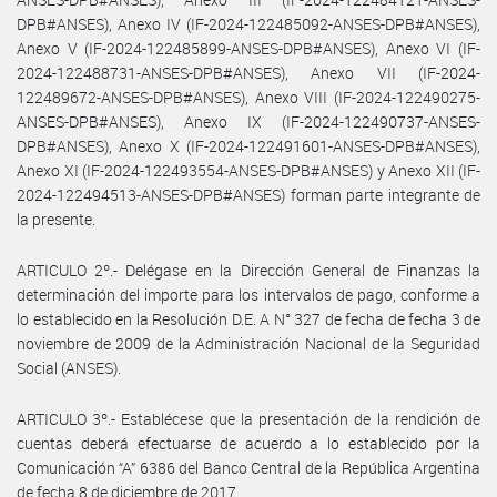
DPB#ANSES), Anexo IV (IF-2024-122485092-ANSES-DPB#ANSES),
Anexo V (IF-2024-122485899-ANSES-DPB#ANSES), Anexo VI (IF-
2024-122488731-ANSES-DPB#ANSES), Anexo VII (IF-2024-
122489672-ANSES-DPB#ANSES), Anexo VIII (IF-2024-122490275-
ANSES-DPB#ANSES), Anexo IX (IF-2024-122490737-ANSES-
DPB#ANSES), Anexo X (IF-2024-122491601-ANSES-DPB#ANSES),
Anexo XI (IF-2024-122493554-ANSES-DPB#ANSES) y Anexo XII (IF-
2024-122494513-ANSES-DPB#ANSES) forman parte integrante de
la presente.
ARTICULO 2º.- Delégase en la Dirección General de Finanzas la
determinación del importe para los intervalos de pago, conforme a
lo establecido en la Resolución D.E. A N° 327 de fecha de fecha 3 de
noviembre de 2009 de la Administración Nacional de la Seguridad
Social (ANSES).
ARTICULO 3º.- Establécese que la presentación de la rendición de
cuentas deberá efectuarse de acuerdo a lo establecido por la
Comunicación “A” 6386 del Banco Central de la República Argentina
de fecha 8 de diciembre de 2017.