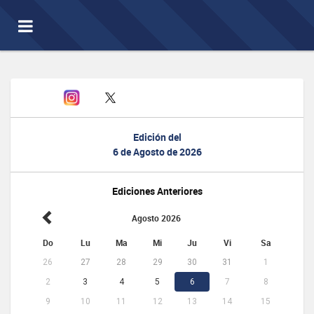
Toggle
navigation
Edición del
6 de Agosto de 2026
Ediciones Anteriores
Agosto 2026
Do
Lu
Ma
Mi
Ju
Vi
Sa
26
27
28
29
30
31
1
2
3
4
5
6
7
8
9
10
11
12
13
14
15