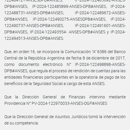
DPB#ANSES, IF-2024-122485899-ANSES-DPB#ANSES, IF-2024-
122488731-ANSES-DPB#ANSES; IF-2024-122489672-ANSES-
DPB#ANSES, IF-2024-122490275-ANSESDPB#ANSES, IF-2024-
122490737-ANSES-DPB#ANSES, IF-2024-122491601-ANSES-
DPB#ANSES, IF-2024-122493554- ANSES-DPB#ANSES y IF-2024-
122494513-ANSES-DPB#ANSES.
Que, en orden 16, se incorpora la Comunicación “A” 6386 del Banco
Central de la República Argentina de fecha 8 de diciembre de 2017,
como documento electrónico N° IF-2024-122498898-ANSES-
DPB#ANSES, que regula el proceso de rendición de cuentas para las
entidades financieras participantes en la operatoria de pago de los
beneficios de la Seguridad Social a cargo de esta ANSES.
Que la Dirección General de Finanzas intervino mediante
Providencia N° PV-2024-122970033-ANSES-DGF#ANSES
Que la Dirección General de Asuntos Jurídicos tomó la intervención
de su competencia.