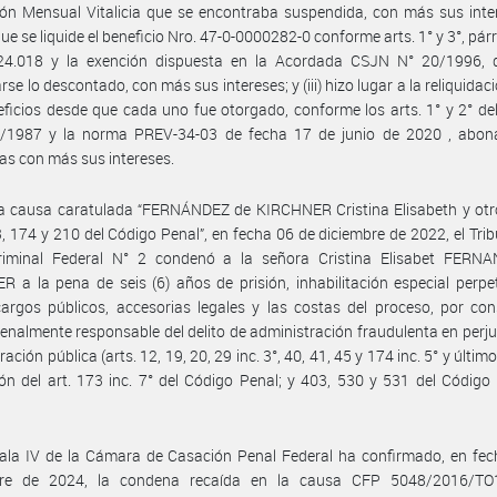
ón Mensual Vitalicia que se encontraba suspendida, con más sus intere
e se liquide el beneficio Nro. 47-0-0000282-0 conforme arts. 1° y 3°, párr.
24.018 y la exención dispuesta en la Acordada CSJN N° 20/1996, 
rse lo descontado, con más sus intereses; y (iii) hizo lugar a la reliquidac
ficios desde que cada uno fue otorgado, conforme los arts. 1° y 2° de
/1987 y la norma PREV-34-03 de fecha 17 de junio de 2020 , abon
ias con más sus intereses.
a causa caratulada “FERNÁNDEZ de KIRCHNER Cristina Elisabeth y otro
3, 174 y 210 del Código Penal”, en fecha 06 de diciembre de 2022, el Trib
riminal Federal N° 2 condenó a la señora Cristina Elisabet FERN
 a la pena de seis (6) años de prisión, inhabilitación especial perp
cargos públicos, accesorias legales y las costas del proceso, por con
enalmente responsable del delito de administración fraudulenta en perjui
ación pública (arts. 12, 19, 20, 29 inc. 3°, 40, 41, 45 y 174 inc. 5° y últim
ón del art. 173 inc. 7° del Código Penal; y 403, 530 y 531 del Código
ala IV de la Cámara de Casación Penal Federal ha confirmado, en fec
re de 2024, la condena recaída en la causa CFP 5048/2016/T