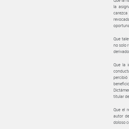
Que la na
la asign
carezca 
revocada
oportuna
Que tale
no solo 
derivado
Que la i
conducta
percibi
benefic
Dictámen
titular 
Que el r
autor de
doloso c