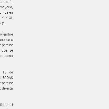
zando, “…
 mayoría,
urrida en
IX, X, XI,
.)”.
oviembre
nalice e
e percibe
) que se
a condena
a 13 de
LIZADAS
e percibe
o de esta
idad del