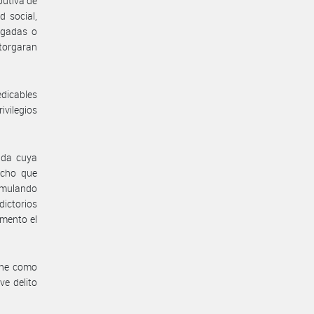
ibutiva de
d social,
negadas o
otorgaran
edicables
ivilegios
vada cuya
echo que
umulando
ictorios
omento el
fine como
ve delito