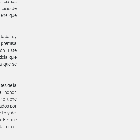
ficiarios
rcicio de
iene que
itada ley
a premisa
ón. Este
icia, que
la que se
tes de la
l honor,
no tiene
zados por
ito y del
e Ferro e
acional-