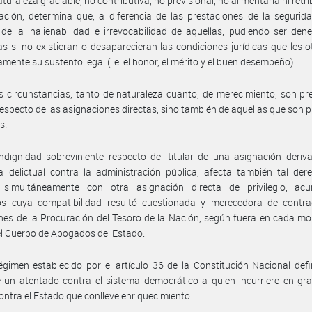
turaleza graciable, no contributiva, no previsional, no alimentaria ni retr
ación, determina que, a diferencia de las prestaciones de la segurida
de la inalienabilidad e irrevocabilidad de aquellas, pudiendo ser de
s si no existieran o desaparecieran las condiciones jurídicas que les 
mente su sustento legal (i.e. el honor, el mérito y el buen desempeño).
s circunstancias, tanto de naturaleza cuanto, de merecimiento, son pr
respecto de las asignaciones directas, sino también de aquellas que son pr
s.
ndignidad sobreviniente respecto del titular de una asignación deri
 delictual contra la administración pública, afecta también tal der
ó simultáneamente con otra asignación directa de privilegio, ac
ios cuya compatibilidad resultó cuestionada y merecedora de contrad
es de la Procuración del Tesoro de la Nación, según fuera en cada m
del Cuerpo de Abogados del Estado.
égimen establecido por el artículo 36 de la Constitución Nacional de
 un atentado contra el sistema democrático a quien incurriere en gra
ontra el Estado que conlleve enriquecimiento.