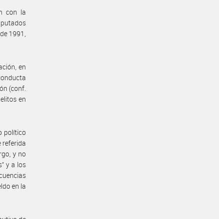
n con la
Diputados
 de 1991,
ación, en
conducta
ón (conf.
elitos en
 político
 referida
rgo, y no
” y a los
ecuencias
ldo en la