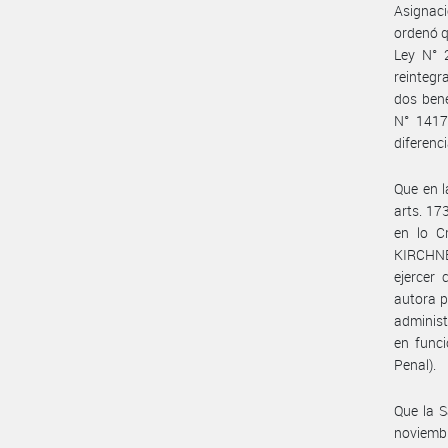
Asignaci
ordenó qu
Ley N° 
reintegra
dos bene
N° 1417
diferenc
Que en l
arts. 17
en lo C
KIRCHNER
ejercer 
autora p
administr
en funci
Penal).
Que la S
noviemb