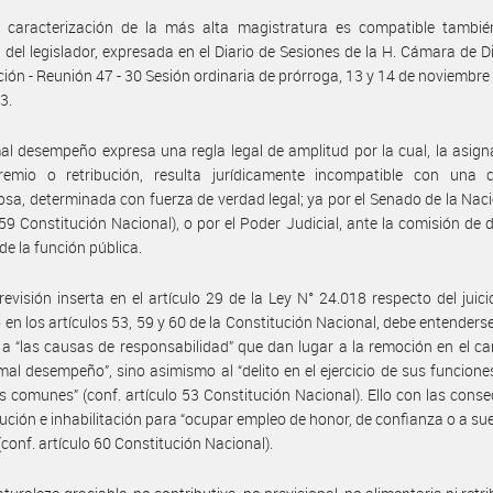
 caracterización de la más alta magistratura es compatible tambié
 del legislador, expresada en el Diario de Sesiones de la H. Cámara de 
ción - Reunión 47 - 30 Sesión ordinaria de prórroga, 13 y 14 de noviembre
3.
al desempeño expresa una regla legal de amplitud por la cual, la asign
remio o retribución, resulta jurídicamente incompatible con una 
sa, determinada con fuerza de verdad legal; ya por el Senado de la Naci
 59 Constitución Nacional), o por el Poder Judicial, ante la comisión de d
 de la función pública.
revisión inserta en el artículo 29 de la Ley N° 24.018 respecto del juicio
 en los artículos 53, 59 y 60 de la Constitución Nacional, debe entenderse
a “las causas de responsabilidad” que dan lugar a la remoción en el ca
“mal desempeño”, sino asimismo al “delito en el ejercicio de sus funciones
s comunes” (conf. artículo 53 Constitución Nacional). Ello con las cons
tución e inhabilitación para “ocupar empleo de honor, de confianza o a sue
(conf. artículo 60 Constitución Nacional).