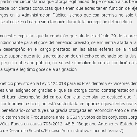
particular circunstancia que otorga legitimidad de percepción a sus bene
 dada por ciertas conductas que tienen que acreditar en función del eje
rgos en la Administración Pública, siendo que esa premisa no solo t
rse al cese en el cargo sino también durante la percepción del beneficio.
enester explicitar que la condición que alude el artículo 29 de la prec
dicionante para el goce del beneficio previsto, se encuentra atada a l
n desempeño en el cargo prestado en las altas esferas de la Naci
sto supone que ante la acreditación de un hecho condenado por la Just
ó perjuicio al erario público, no se esté cumpliendo con la condición a 
a sujeta el legítimo goce de la asignación.
eneficio previsto en la Ley N° 24.018 para ex Presidentes y ex Vicepresiden
 es una asignación graciable, que se otorga como contraprestación a
y el buen desempeño del cargo. Con cita ejemplar se destacó que “…
 contributivo -esto es, no está sustentada en aportes equivalentes reali
o beneficiario- constituye una gracia otorgada en reconocimiento del mér
v. dictamen de la Procuradora ante la CSJN y votos de los conjueces Jorg
 Vélez Funes en causa 793/2012 -48-B- “Boggiano Antonio c/ Estado N
io de Desarrollo Social s/Proceso Administrativo - Inconst. Varias”).