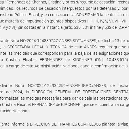
da “Fernandez de Kirchner, Cristina y otros s/recurso de casación” recha
imidad, los recursos de casación interpuestos por las defensas y, por
inisterio Público Fiscal, y, en consecuencia, CONFIRMAR la sentencia rec
e materia de impugnación (puntos dispositivos I, II, III, IV, V, VI, VII, VIII, 
, XIV y XVI); sin costas en la instancia (arts. 530, 531 in fine y 532 del C.P.P.N
iante Nota NO-2024-124889747-ANSES-SLYT#ANSES, de fecha 13 de n
, la SECRETARIA LEGAL Y TÉCNICA de esta ANSES requirió que se a
nte las medidas que correspondan para la baja de las asignaciones qu
ra Cristina Elisabet FERNANDEZ de KIRCHNER (DNI: 10.433.615
en a cargo de esta Administración Nacional, dada la confirmación de l
diante Nota NO-2024-124934259-ANSES-DGPC#ANSES, de fech
bre de 2024, la DIRECCIÓN GENERAL DE PRESTACIONES CENTRA
 formalizar las medidas necesarias para dar de baja las prestaciones qu
a Cristina Elisabet FERNANDEZ de KIRCHNER, que se encuentran a carg
ración Nacional.
iante informe la DIRECCION DE TRAMITES COMPLEJOS plantea la viabil