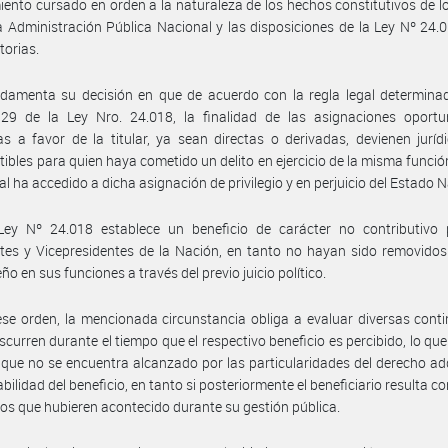
iento cursado en orden a la naturaleza de los hechos constitutivos de lo
a Administración Pública Nacional y las disposiciones de la Ley Nº 24.
torias.
damenta su decisión en que de acuerdo con la regla legal determinad
o 29 de la Ley Nro. 24.018, la finalidad de las asignaciones oport
s a favor de la titular, ya sean directas o derivadas, devienen jurí
ibles para quien haya cometido un delito en ejercicio de la misma funció
ual ha accedido a dicha asignación de privilegio y en perjuicio del Estado N
Ley Nº 24.018 establece un beneficio de carácter no contributivo 
tes y Vicepresidentes de la Nación, en tanto no hayan sido removido
o en sus funciones a través del previo juicio político.
se orden, la mencionada circunstancia obliga a evaluar diversas cont
scurren durante el tiempo que el respectivo beneficio es percibido, lo que
que no se encuentra alcanzado por las particularidades del derecho ad
abilidad del beneficio, en tanto si posteriormente el beneficiario resulta 
os que hubieren acontecido durante su gestión pública.