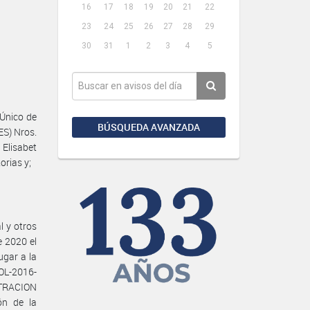
16
17
18
19
20
21
22
23
24
25
26
27
28
29
30
31
1
2
3
4
5
 Único de
BÚSQUEDA AVANZADA
S) Nros.
Elisabet
orias y;
l y otros
e 2020 el
ugar a la
SOL-2016-
STRACION
ón de la