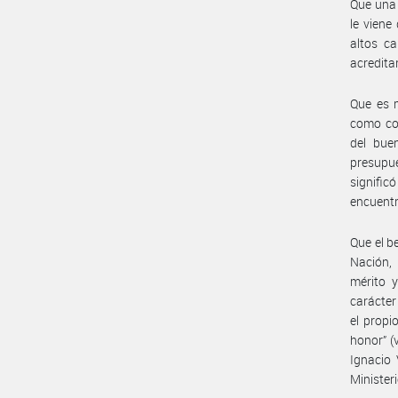
Que una 
le viene
altos ca
acredita
Que es m
como con
del bue
presupue
signific
encuentr
Que el b
Nación,
mérito 
carácter
el propi
honor” (
Ignacio
Minister