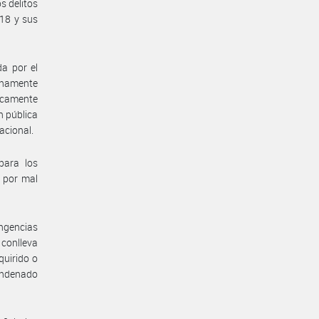
s delitos
018 y sus
a por el
unamente
dicamente
n pública
acional.
para los
s por mal
ingencias
 conlleva
quirido o
condenado