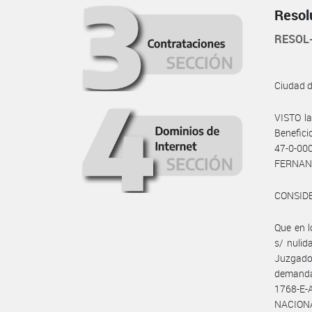
Resol
RESOL
Ciudad 
VISTO la
Benefic
47-0-00
FERNANDE
CONSID
Que en l
s/ nulid
Juzgado 
demanda 
1768-E-
NACIONA