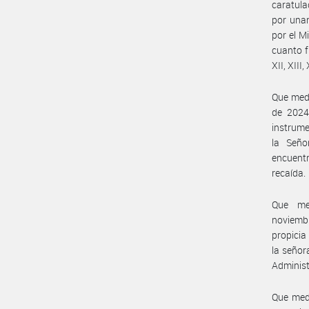
caratula
por unan
por el M
cuanto fu
XII, XIII
Que med
de 2024
instrume
la Seño
encuentr
recaída.
Que me
noviem
propicia
la señor
Administ
Que med