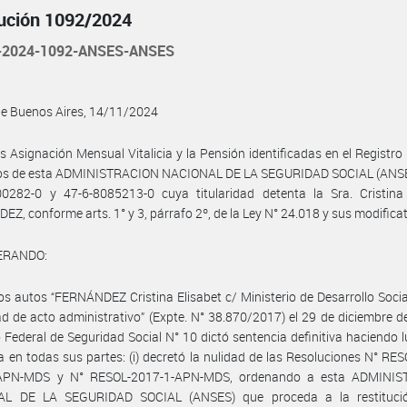
ución 1092/2024
-2024-1092-ANSES-ANSES
de Buenos Aires, 14/11/2024
s Asignación Mensual Vitalicia y la Pensión identificadas en el Registro
ios de esta ADMINISTRACION NACIONAL DE LA SEGURIDAD SOCIAL (ANSE
00282-0 y 47-6-8085213-0 cuya titularidad detenta la Sra. Cristina 
Z, conforme arts. 1° y 3, párrafo 2º, de la Ley N° 24.018 y sus modificat
ERANDO:
os autos “FERNÁNDEZ Cristina Elisabet c/ Ministerio de Desarrollo Socia
ad de acto administrativo” (Expte. N° 38.870/2017) el 29 de diciembre d
Federal de Seguridad Social N° 10 dictó sentencia definitiva haciendo l
en todas sus partes: (i) decretó la nulidad de las Resoluciones N° RE
APN-MDS y N° RESOL-2017-1-APN-MDS, ordenando a esta ADMINI
L DE LA SEGURIDAD SOCIAL (ANSES) que proceda a la restituci