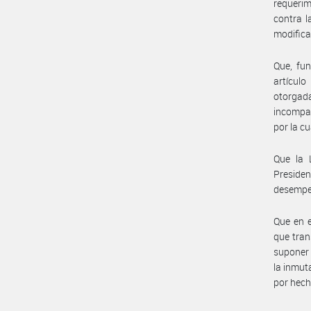
requerim
contra l
modifica
Que, fun
artícul
otorgada
incompat
por la c
Que la 
Presiden
desempeñ
Que en e
que tran
suponer 
la inmut
por hech