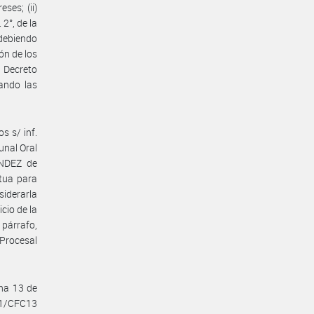
ses; (ii)
 2°, de la
debiendo
ión de los
l Decreto
ando las
s s/ inf.
unal Oral
ANDEZ de
etua para
siderarla
cio de la
o párrafo,
 Procesal
ha 13 de
O1/CFC13