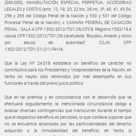
($90.000), INHABILITACIÓN ESPECIAL PERPETUA, ACCESORIAS
LEGALES y COSTAS (arts. 12, 19, 20, 22 bis, 29 inc. 3º, 40, 41, 45,54,
256 y 265 del Código Penal de la Nación y 530 y 531 del Código
Procesal Penal de la Nación). v. CAMARA FEDERAL DE CASACION
PENAL - SALA 4.CFP 1302/2012/TO1/26/CFC9. Registro 1502/19.4
causa CFP.1302/2012/TO1/26 caratulada “Boudou, Amado y otros
por abuso de autoridad”. CSJN. CFP
1302/2012/TO1/21/2/1/RH16.
Que la Ley Nº 24.018 establece un beneficio de carácter no
contributivo para los Presidentes y Vicepresidentes de la Nación, en
tanto no hayan sido removidos por mal desempeño en sus
funciones a través del previo juicio político.
Que en tal premisa y en concordancia con el desarrollo que se
efectuará seguidamente, la mencionada circunstancia obliga a
evaluar diversas contingencias que transcurren durante el tiempo
que el respectivo beneficio es percibido, lo que conlleva suponer que
no se encuentra alcanzado por las particularidades del derecho
adquirido o la inmutabilidad del beneficio, en tanto si