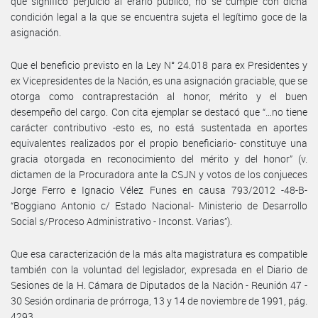
que significó perjuicio al erario público, no se cumple con dicha
condición legal a la que se encuentra sujeta el legítimo goce de la
asignación.
Que el beneficio previsto en la Ley N° 24.018 para ex Presidentes y
ex Vicepresidentes de la Nación, es una asignación graciable, que se
otorga como contraprestación al honor, mérito y el buen
desempeño del cargo. Con cita ejemplar se destacó que “…no tiene
carácter contributivo -esto es, no está sustentada en aportes
equivalentes realizados por el propio beneficiario- constituye una
gracia otorgada en reconocimiento del mérito y del honor” (v.
dictamen de la Procuradora ante la CSJN y votos de los conjueces
Jorge Ferro e Ignacio Vélez Funes en causa 793/2012 -48-B-
“Boggiano Antonio c/ Estado Nacional- Ministerio de Desarrollo
Social s/Proceso Administrativo - Inconst. Varias”).
Que esa caracterización de la más alta magistratura es compatible
también con la voluntad del legislador, expresada en el Diario de
Sesiones de la H. Cámara de Diputados de la Nación - Reunión 47 -
30 Sesión ordinaria de prórroga, 13 y 14 de noviembre de 1991, pág.
4293.