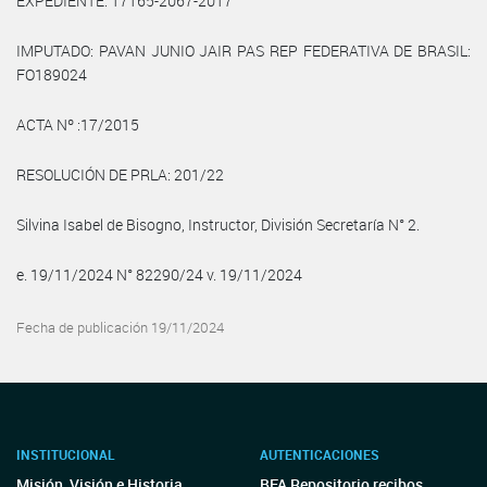
EXPEDIENTE: 17165-2067-2017
IMPUTADO: PAVAN JUNIO JAIR PAS REP FEDERATIVA DE BRASIL:
FO189024
ACTA Nº :17/2015
RESOLUCIÓN DE PRLA: 201/22
Silvina Isabel de Bisogno, Instructor, División Secretaría N° 2.
e. 19/11/2024 N° 82290/24 v. 19/11/2024
Fecha de publicación 19/11/2024
INSTITUCIONAL
AUTENTICACIONES
Misión, Visión e Historia
BFA Repositorio recibos