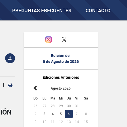
PREGUNTAS FRECUENTES
CONTACTO
Edición del
6 de Agosto de 2026
Ediciones Anteriores
|
Agosto 2026
Do
Lu
Ma
Mi
Ju
Vi
Sa
26
27
28
29
30
31
1
CIÓN
2
3
4
5
6
7
8
9
10
11
12
13
14
15