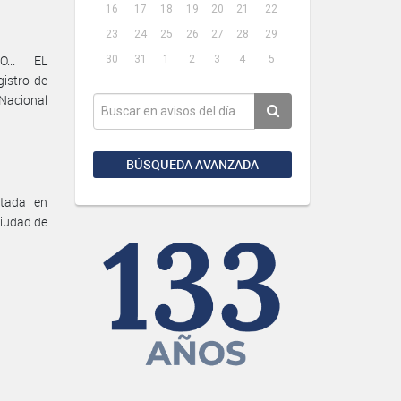
16
17
18
19
20
21
22
23
24
25
26
27
28
29
O... EL
30
31
1
2
3
4
5
istro de
 Nacional
BÚSQUEDA AVANZADA
ltada en
Ciudad de