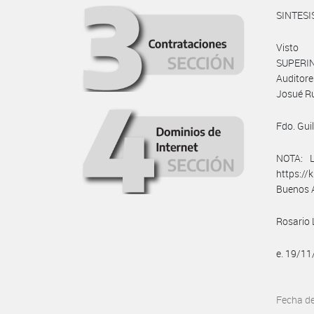
SINTESI
Visto 
SUPERIN
Auditore
Josué Ru
Fdo. Gui
NOTA: L
https://
Buenos A
Rosario 
e. 19/1
Fecha d