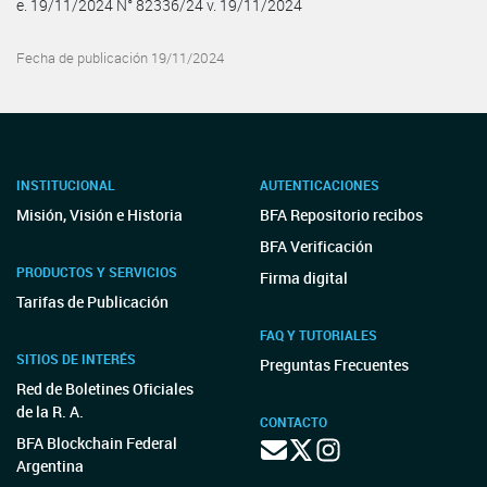
e. 19/11/2024 N° 82336/24 v. 19/11/2024
Fecha de publicación 19/11/2024
INSTITUCIONAL
AUTENTICACIONES
Misión, Visión e Historia
BFA Repositorio recibos
BFA Verificación
PRODUCTOS Y SERVICIOS
Firma digital
Tarifas de Publicación
FAQ Y TUTORIALES
SITIOS DE INTERÉS
Preguntas Frecuentes
Red de Boletines Oficiales
de la R. A.
CONTACTO
BFA Blockchain Federal
Argentina