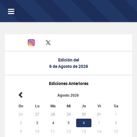
Toggle
navigation
Edición del
6 de Agosto de 2026
Ediciones Anteriores
Agosto 2026
Do
Lu
Ma
Mi
Ju
Vi
Sa
26
27
28
29
30
31
1
2
3
4
5
6
7
8
9
10
11
12
13
14
15