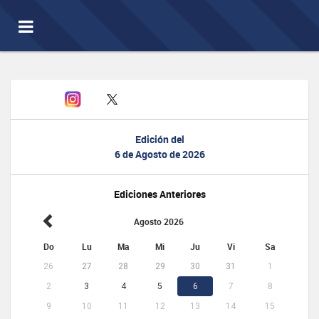
Toggle
navigation
Edición del
6 de Agosto de 2026
Ediciones Anteriores
Agosto 2026
Do
Lu
Ma
Mi
Ju
Vi
Sa
26
27
28
29
30
31
1
2
3
4
5
6
7
8
9
10
11
12
13
14
15