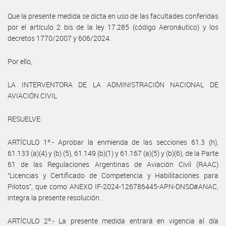
Que la presente medida se dicta en uso de las facultades conferidas
por el artículo 2 bis de la ley 17.285 (código Aeronáutico) y los
decretos 1770/2007 y 606/2024.
Por ello,
LA INTERVENTORA DE LA ADMINISTRACIÓN NACIONAL DE
AVIACIÓN CIVIL
RESUELVE:
ARTÍCULO 1º.- Aprobar la enmienda de las secciones 61.3 (h),
61.133 (a)(4) y (b) (5), 61.149 (b)(1) y 61.167 (a)(5) y (b)(6), de la Parte
61 de las Regulaciones Argentinas de Aviación Civil (RAAC)
“Licencias y Certificado de Competencia y Habilitaciones para
Pilotos”, que como ANEXO IF-2024-126786445-APN-DNSO#ANAC,
integra la presente resolución.
ARTÍCULO 2º.- La presente medida entrará en vigencia al día