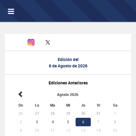
Toggle
navigation
Edición del
6 de Agosto de 2026
Ediciones Anteriores
Agosto 2026
Do
Lu
Ma
Mi
Ju
Vi
Sa
26
27
28
29
30
31
1
2
3
4
5
6
7
8
9
10
11
12
13
14
15