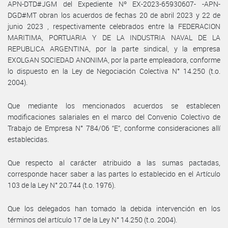
APN-DTD#JGM del Expediente Nº EX-2023-65930607- -APN-
DGD#MT obran los acuerdos de fechas 20 de abril 2023 y 22 de
junio 2023 , respectivamente celebrados entre la FEDERACION
MARITIMA, PORTUARIA Y DE LA INDUSTRIA NAVAL DE LA
REPUBLICA ARGENTINA, por la parte sindical, y la empresa
EXOLGAN SOCIEDAD ANONIMA, por la parte empleadora, conforme
lo dispuesto en la Ley de Negociación Colectiva N° 14.250 (t.o.
2004).
Que mediante los mencionados acuerdos se establecen
modificaciones salariales en el marco del Convenio Colectivo de
Trabajo de Empresa N° 784/06 “E”, conforme consideraciones allí
establecidas.
Que respecto al carácter atribuido a las sumas pactadas,
corresponde hacer saber a las partes lo establecido en el Artículo
103 de la Ley N° 20.744 (t.o. 1976).
Que los delegados han tomado la debida intervención en los
términos del artículo 17 de la Ley N° 14.250 (t.o. 2004).