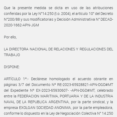
Que la presente medida se dicta en uso de las atribuciones
conferidas por la Ley N°14.250 (t.o. 2004), el artículo 10° del Decreto
N°200/88 y sus modificatorias y Decisión Administrativa N° DECAD-
2020-1662-APN-JGM
Por ello,
LA DIRECTORA NACIONAL DE RELACIONES Y REGULACIONES DEL
TRABAJO
DISPONE:
ARTÍCULO 1º.- Declárese homologado el acuerdo obrante en
páginas 3/7 del Documento Nº RE-2023-65928821-APN-DGD#MT
del Expediente Nº EX-2023-65930607- -APN-DGD#MT, celebrado
entre la FEDERACION MARITIMA, PORTUARIA Y DE LA INDUSTRIA
NAVAL DE LA REPUBLICA ARGENTINA, por la parte sindical, y la
empresa EXOLGAN SOCIEDAD ANONIMA, por la parte empleadora,
conforme lo dispuesto en la Ley de Negociación Colectiva N° 14.250