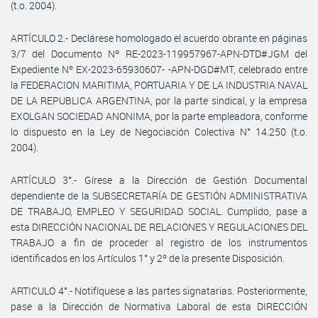
(t.o. 2004).
ARTÍCULO 2.- Declárese homologado el acuerdo obrante en páginas
3/7 del Documento Nº RE-2023-119957967-APN-DTD#JGM del
Expediente Nº EX-2023-65930607- -APN-DGD#MT, celebrado entre
la FEDERACION MARITIMA, PORTUARIA Y DE LA INDUSTRIA NAVAL
DE LA REPUBLICA ARGENTINA, por la parte sindical, y la empresa
EXOLGAN SOCIEDAD ANONIMA, por la parte empleadora, conforme
lo dispuesto en la Ley de Negociación Colectiva N° 14.250 (t.o.
2004).
ARTÍCULO 3°.- Gírese a la Dirección de Gestión Documental
dependiente de la SUBSECRETARÍA DE GESTIÓN ADMINISTRATIVA
DE TRABAJO, EMPLEO Y SEGURIDAD SOCIAL. Cumplido, pase a
esta DIRECCIÓN NACIONAL DE RELACIONES Y REGULACIONES DEL
TRABAJO a fin de proceder al registro de los instrumentos
identificados en los Artículos 1° y 2º de la presente Disposición.
ARTICULO 4°.- Notifíquese a las partes signatarias. Posteriormente,
pase a la Dirección de Normativa Laboral de esta DIRECCIÓN