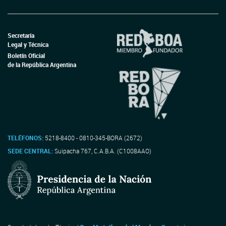
Secretaría
Legal y Técnica
Boletín Oficial
de la República Argentina
TELÉFONOS:
5218-8400 - 0810-345-BORA (2672)
SEDE CENTRAL:
Suipacha 767, C.A.B.A. (C1008AAO)