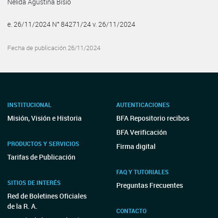
Nelida Agustina Bisio
e. 26/11/2024 N° 84271/24 v. 26/11/2024
Fecha de publicación 26/11/2024
INSTITUCIONAL
AUTENTICACIONES
Misión, Visión e Historia
BFA Repositorio recibos
BFA Verificación
PRODUCTOS Y SERVICIOS
Firma digital
Tarifas de Publicación
FAQ Y TUTORIALES
SITIOS DE INTERÉS
Preguntas Frecuentes
Red de Boletines Oficiales
de la R. A.
CONTACTO