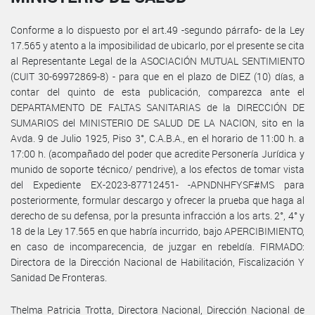
Conforme a lo dispuesto por el art.49 -segundo párrafo- de la Ley
17.565 y atento a la imposibilidad de ubicarlo, por el presente se cita
al Representante Legal de la ASOCIACIÓN MUTUAL SENTIMIENTO
(CUIT 30-69972869-8) - para que en el plazo de DIEZ (10) días, a
contar del quinto de esta publicación, comparezca ante el
DEPARTAMENTO DE FALTAS SANITARIAS de la DIRECCIÓN DE
SUMARIOS del MINISTERIO DE SALUD DE LA NACION, sito en la
Avda. 9 de Julio 1925, Piso 3°, C.A.B.A., en el horario de 11:00 h. a
17:00 h. (acompañado del poder que acredite Personería Jurídica y
munido de soporte técnico/ pendrive), a los efectos de tomar vista
del Expediente EX-2023-87712451- -APNDNHFYSF#MS para
posteriormente, formular descargo y ofrecer la prueba que haga al
derecho de su defensa, por la presunta infracción a los arts. 2°, 4° y
18 de la Ley 17.565 en que habría incurrido, bajo APERCIBIMIENTO,
en caso de incomparecencia, de juzgar en rebeldía. FIRMADO:
Directora de la Dirección Nacional de Habilitación, Fiscalización Y
Sanidad De Fronteras.
Thelma Patricia Trotta, Directora Nacional, Dirección Nacional de