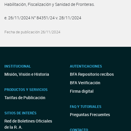
Habilitación, Fiscalización y Sanidad de Fronteras.
e. 26/11/2024 N° 84351/24 v. 28/11/2024
Fecha de publicación 26/11/2024
INSTITUCIONAL
AUTENTICACIONES
Misión, Visión e Historia
BFA Repositorio recibos
BFA Verificación
PRODUCTOS Y SERVICIOS
Firma digital
Tarifas de Publicación
FAQ Y TUTORIALES
SITIOS DE INTERÉS
Preguntas Frecuentes
Red de Boletines Oficiales
de la R. A.
CONTACTO