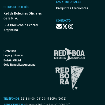
FAQ Y TUTORIALES
SITIOS DE INTERÉS
Preguntas Frecuentes
Red de Boletines Oficiales
de la R. A.
CONTACTO
BFA Blockchain Federal
Argentina
Secretaría
Legal y Técnica
Boletín Oficial
de la República Argentina
TELÉFONOS:
5218-8400 - 0810-345-BORA (2672)
SEDE CENTRAL:
Suipacha 767, C.A.B.A. (C1008AAO)