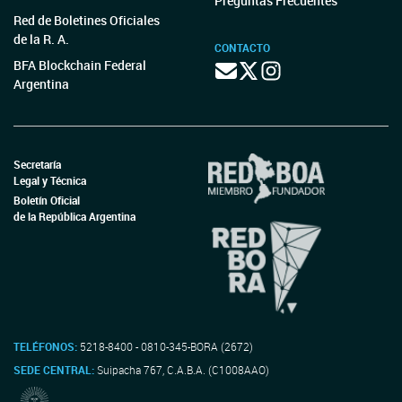
Preguntas Frecuentes
Red de Boletines Oficiales
de la R. A.
CONTACTO
BFA Blockchain Federal
Argentina
Secretaría
Legal y Técnica
Boletín Oficial
de la República Argentina
TELÉFONOS:
5218-8400 - 0810-345-BORA (2672)
SEDE CENTRAL:
Suipacha 767, C.A.B.A. (C1008AAO)