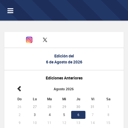
Toggle
navigation
Edición del
6 de Agosto de 2026
Ediciones Anteriores
Agosto 2026
Do
Lu
Ma
Mi
Ju
Vi
Sa
26
27
28
29
30
31
1
2
3
4
5
6
7
8
9
10
11
12
13
14
15