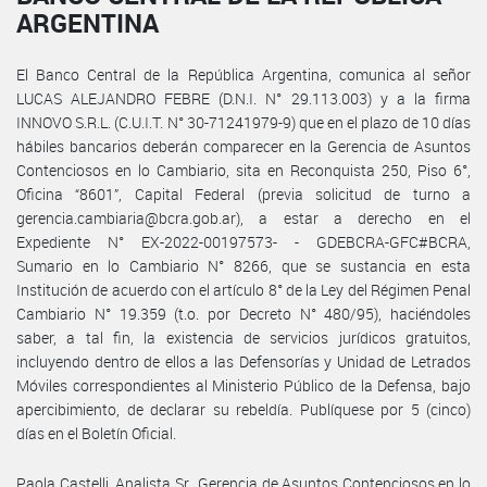
ARGENTINA
El Banco Central de la República Argentina, comunica al señor
LUCAS ALEJANDRO FEBRE (D.N.I. N° 29.113.003) y a la firma
INNOVO S.R.L. (C.U.I.T. N° 30-71241979-9) que en el plazo de 10 días
hábiles bancarios deberán comparecer en la Gerencia de Asuntos
Contenciosos en lo Cambiario, sita en Reconquista 250, Piso 6°,
Oficina “8601”, Capital Federal (previa solicitud de turno a
gerencia.cambiaria@bcra.gob.ar), a estar a derecho en el
Expediente N° EX-2022-00197573- - GDEBCRA-GFC#BCRA,
Sumario en lo Cambiario N° 8266, que se sustancia en esta
Institución de acuerdo con el artículo 8° de la Ley del Régimen Penal
Cambiario N° 19.359 (t.o. por Decreto N° 480/95), haciéndoles
saber, a tal fin, la existencia de servicios jurídicos gratuitos,
incluyendo dentro de ellos a las Defensorías y Unidad de Letrados
Móviles correspondientes al Ministerio Público de la Defensa, bajo
apercibimiento, de declarar su rebeldía. Publíquese por 5 (cinco)
días en el Boletín Oficial.
Paola Castelli, Analista Sr., Gerencia de Asuntos Contenciosos en lo