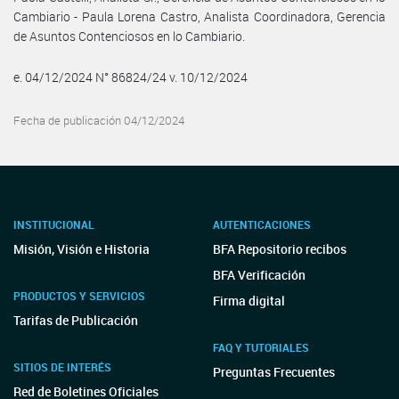
Cambiario - Paula Lorena Castro, Analista Coordinadora, Gerencia
de Asuntos Contenciosos en lo Cambiario.
e. 04/12/2024 N° 86824/24 v. 10/12/2024
Fecha de publicación 04/12/2024
INSTITUCIONAL
AUTENTICACIONES
Misión, Visión e Historia
BFA Repositorio recibos
BFA Verificación
PRODUCTOS Y SERVICIOS
Firma digital
Tarifas de Publicación
FAQ Y TUTORIALES
SITIOS DE INTERÉS
Preguntas Frecuentes
Red de Boletines Oficiales