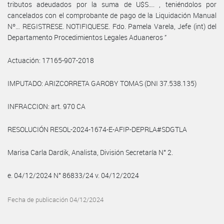
tributos adeudados por la suma de U$S…. , teniéndolos por
cancelados con el comprobante de pago de la Liquidación Manual
Nº… REGISTRESE. NOTIFIQUESE. Fdo. Pamela Varela, Jefe (int) del
Departamento Procedimientos Legales Aduaneros ”
Actuación: 17165-907-2018
IMPUTADO: ARIZCORRETA GAROBY TOMAS (DNI 37.538.135)
INFRACCION: art. 970 CA
RESOLUCIÓN RESOL-2024-1674-E-AFIP-DEPRLA#SDGTLA
Marisa Carla Dardik, Analista, División Secretaría N° 2.
e. 04/12/2024 N° 86833/24 v. 04/12/2024
Fecha de publicación 04/12/2024