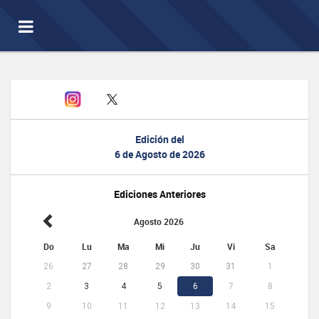
Toggle
navigation
Edición del
6 de Agosto de 2026
Ediciones Anteriores
Agosto 2026
Do
Lu
Ma
Mi
Ju
Vi
Sa
26
27
28
29
30
31
1
2
3
4
5
6
7
8
9
10
11
12
13
14
15