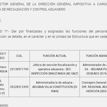
ECTOR GENERAL DE LA DIRECCIÓN GENERAL IMPOSITIVA A CARG
A DE RECAUDACIÓN Y CONTROL ADUANERO
:
O 1º.- Dar por finalizadas y asignadas las funciones del person
ción se detalla, en el carácter y en la Unidad de Estructura que en cad
ES Y
CUIL
FUNCIÓN ACTUAL
FUNCIÓN ASIG
IDO
Jefe/a de sección fiscalización y
Administrador de
stavo
23130971709
operativa aduanera - SEC.
Int. - ADUANA P
INSUA
INSPECCIÓN SIMULTANEA (AD SALT)
DESEADO (DI R
g.
Administrador/a de aduana -
Consejero General d
alo
20228312399
ADUANA VILLA CONSTITUCIÓN (DI
DIR. REGIONAL A
ermo
RAHI)
HIDROVÍA (SDG
 (*)
pedido.