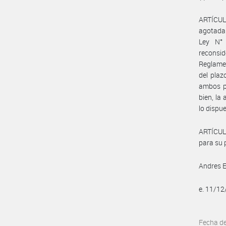
ARTÍCULO
agotada l
Ley N° 
reconsi
Reglamen
del plaz
ambos pl
bien, la
lo dispue
ARTÍCUL
para su p
Andres 
e. 11/1
Fecha d