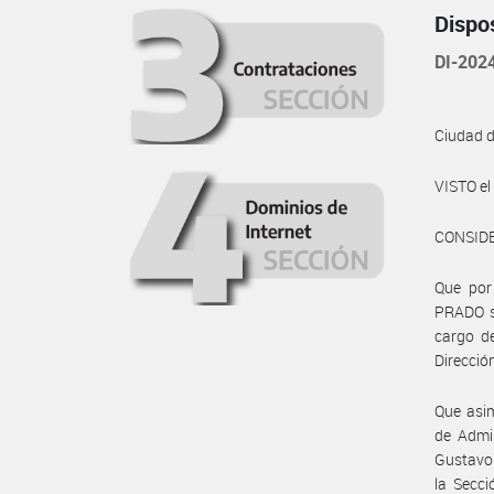
Dispo
DI-202
Ciudad 
VISTO e
CONSID
Que por
PRADO so
cargo de
Direcció
Que asim
de Admin
Gustavo 
la Secci