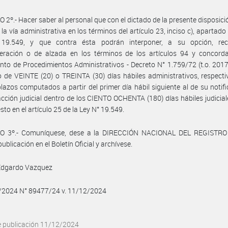
 2º.- Hacer saber al personal que con el dictado de la presente disposic
a vía administrativa en los términos del artículo 23, inciso c), apartado (i
19.549, y que contra ésta podrán interponer, a su opción, re
deración o de alzada en los términos de los artículos 94 y concorda
to de Procedimientos Administrativos - Decreto N° 1.759/72 (t.o. 2017
o de VEINTE (20) o TREINTA (30) días hábiles administrativos, respect
azos computados a partir del primer día hábil siguiente al de su notifi
 acción judicial dentro de los CIENTO OCHENTA (180) días hábiles judicia
sto en el artículo 25 de la Ley N° 19.549.
O 3º.- Comuníquese, dese a la DIRECCIÓN NACIONAL DEL REGISTRO
ublicación en el Boletín Oficial y archívese.
Edgardo Vazquez
2/2024 N° 89477/24 v. 11/12/2024
e publicación 11/12/2024