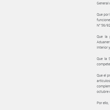
General 
Que por 
funcione
N° 56/92
Que la 
Aduanera
Interior
Que la 
compete
Que el p
artículo
compleme
octubre 
Por ello,