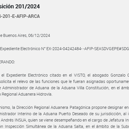
sición 201/2024
4-201-E-AFIP-ARCA
de Buenos Aires, 06/12/2024
l Expediente Electrónico N° EX-2024-04242484- -AFIP-SEASDVGEPE#SD
ERANDO:
 el Expediente Electrónico citado en el VISTO, el abogado Gonzalo G
licita el relevo de las funciones que le fueran asignadas oportuname
 Administrador de Aduana de la Aduana Villa Constitución, en el ámb
n Regional Aduanera Hidrovía.
ismo, la Dirección Regional Aduanera Patagónica propone designar en
istrador Interino de la Aduana Puerto Deseado de su jurisdicción, al 
Andrés INSUA, quien se viene desempeñando en el cargo de Jefatura In
ón Inspección Simultánea de la Aduana Salta, en el ámbito de la Sub