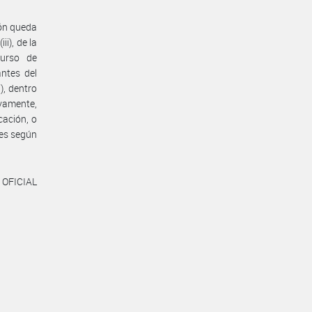
ión queda
ii), de la
curso de
ntes del
), dentro
ivamente,
cación, o
les según
 OFICIAL