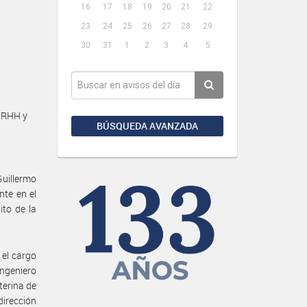
16
17
18
19
20
21
22
23
24
25
26
27
28
29
30
31
1
2
3
4
5
GRHH y
BÚSQUEDA AVANZADA
uillermo
nte en el
ito de la
 el cargo
ingeniero
terina de
dirección