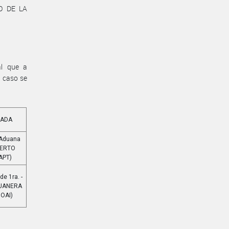
O DE LA
al que a
a caso se
NADA
 Aduana
UERTO
APT)
e 1ra. -
DUANERA
 OAI)