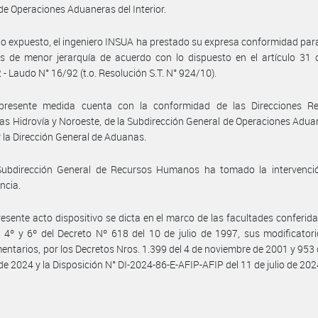
de Operaciones Aduaneras del Interior.
lo expuesto, el ingeniero INSUA ha prestado su expresa conformidad par
s de menor jerarquía de acuerdo con lo dispuesto en el artículo 31 d
 - Laudo N° 16/92 (t.o. Resolución S.T. N° 924/10).
presente medida cuenta con la conformidad de las Direcciones Re
s Hidrovía y Noroeste, de la Subdirección General de Operaciones Adua
 y la Dirección General de Aduanas.
Subdirección General de Recursos Humanos ha tomado la intervenci
ncia.
resente acto dispositivo se dicta en el marco de las facultades conferida
s 4º y 6º del Decreto Nº 618 del 10 de julio de 1997, sus modificator
ntarios, por los Decretos Nros. 1.399 del 4 de noviembre de 2001 y 953 
de 2024 y la Disposición N° DI-2024-86-E-AFIP-AFIP del 11 de julio de 202