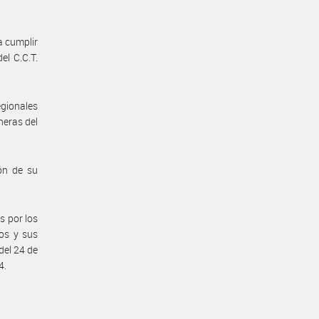
a cumplir
el C.C.T.
gionales
neras del
ón de su
s por los
ios y sus
del 24 de
4.