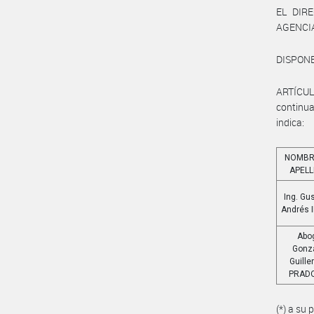
EL DIR
AGENCI
DISPONE
ARTÍCUL
continua
indica:
NOMBR
APELL
Ing. Gu
Andrés 
Abo
Gonz
Guill
PRADO
(*) a su 