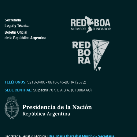
Secretaría
Legal y Técnica
Boletín Oficial
de la República Argentina
TELÉFONOS:
5218-8400 - 0810-345-BORA (2672)
SEDE CENTRAL:
Suipacha 767, C.A.B.A. (C1008AAO)
Secretaría Legal y Técnica |
Dra. María Ibarzabal Murphy - Secretaria