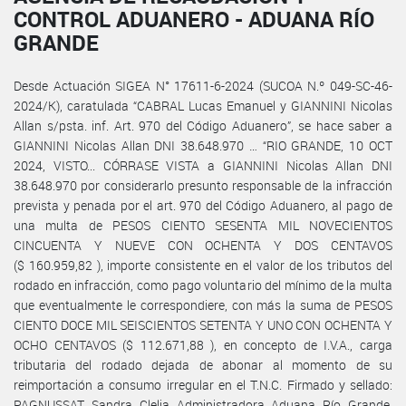
CONTROL ADUANERO - ADUANA RÍO
GRANDE
Desde Actuación SIGEA N° 17611-6-2024 (SUCOA N.º 049-SC-46-
2024/K), caratulada “CABRAL Lucas Emanuel y GIANNINI Nicolas
Allan s/psta. inf. Art. 970 del Código Aduanero”, se hace saber a
GIANNINI Nicolas Allan DNI 38.648.970 … “RIO GRANDE, 10 OCT
2024, VISTO... CÓRRASE VISTA a GIANNINI Nicolas Allan DNI
38.648.970 por considerarlo presunto responsable de la infracción
prevista y penada por el art. 970 del Código Aduanero, al pago de
una multa de PESOS CIENTO SESENTA MIL NOVECIENTOS
CINCUENTA Y NUEVE CON OCHENTA Y DOS CENTAVOS
($ 160.959,82 ), importe consistente en el valor de los tributos del
rodado en infracción, como pago voluntario del mínimo de la multa
que eventualmente le correspondiere, con más la suma de PESOS
CIENTO DOCE MIL SEISCIENTOS SETENTA Y UNO CON OCHENTA Y
OCHO CENTAVOS ($ 112.671,88 ), en concepto de I.V.A., carga
tributaria del rodado dejada de abonar al momento de su
reimportación a consumo irregular en el T.N.C. Firmado y sellado:
PAGNUSSAT Sandra Clelia Administradora Aduana Río Grande.