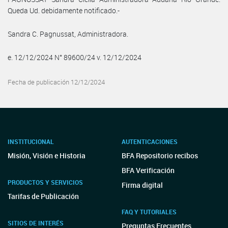
Queda Ud. debidamente notificado.-
Sandra C. Pagnussat, Administradora.
e. 12/12/2024 N° 89600/24 v. 12/12/2024
Fecha de publicación 12/12/2024
INSTITUCIONAL
AUTENTICACIONES
Misión, Visión e Historia
BFA Repositorio recibos
BFA Verificación
PRODUCTOS Y SERVICIOS
Firma digital
Tarifas de Publicación
FAQ Y TUTORIALES
SITIOS DE INTERÉS
Preguntas Frecuentes