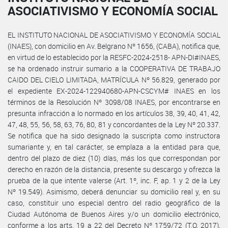
ASOCIATIVISMO Y ECONOMÍA SOCIAL
EL INSTITUTO NACIONAL DE ASOCIATIVISMO Y ECONOMÍA SOCIAL
(INAES), con domicilio en Av. Belgrano Nº 1656, (CABA), notifica que,
en virtud de lo establecido por la RESFC-2024-2518- APN-DI#INAES,
se ha ordenado instruir sumario a la COOPERATIVA DE TRABAJO
CAIDO DEL CIELO LIMITADA, MATRÍCULA Nº 56.829, generado por
el expediente EX-2024-122940680-APN-CSCYM# INAES en los
términos de la Resolución Nº 3098/08 INAES, por encontrarse en
presunta infracción a lo normado en los artículos 38, 39, 40, 41, 42,
47, 48, 55, 56, 58, 63, 76, 80, 81 y concordantes de la Ley Nº 20.337.
Se notifica que ha sido designado la suscripta como instructora
sumariante y, en tal carácter, se emplaza a la entidad para que,
dentro del plazo de diez (10) días, más los que correspondan por
derecho en razón de la distancia, presente su descargo y ofrezca la
prueba de la que intente valerse (Art. 1º, inc. F, ap. 1 y 2 de la Ley
Nº 19.549). Asimismo, deberá denunciar su domicilio real y, en su
caso, constituir uno especial dentro del radio geográfico de la
Ciudad Autónoma de Buenos Aires y/o un domicilio electrónico,
conforme a los arts. 19 a 22 del Decreto Nº 1759/72 (T.O. 2017).