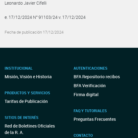
Leonardo Javier Cifelli
e. 17/12/2024 N° 91103/24 v. 17/12/2024
Fecha de publicación 17/12/2024
INSTITUCIONAL
AUTENTICACIONES
Misión, Visión e Historia
BFA Repositorio recibos
BFA Verificación
PRODUCTOS Y SERVICIOS
Firma digital
Tarifas de Publicación
FAQ Y TUTORIALES
SITIOS DE INTERÉS
Preguntas Frecuentes
Red de Boletines Oficiales
de la R. A.
CONTACTO