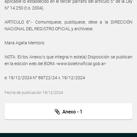
aplicable lo establecido en el tercer párrafo del artículo 5° de la Ley
N° 14.250 (t.o. 2004).
ARTÍCULO 6°.- Comuníquese, publíquese, dése a la DIRECCIÓN
NACIONAL DEL REGISTRO OFICIAL y archívese.
Mara Agata Mentoro
NOTA: El/los Anexo/s que integra/n este(a) Disposición se publican
en la edición web del BORA -www.boletinoficial.gob.ar-
e. 19/12/2024 N° 89722/24 v. 19/12/2024
Fecha de publicación 19/12/2024
Anexo - 1