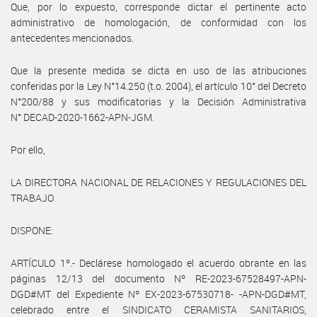
Que, por lo expuesto, corresponde dictar el pertinente acto
administrativo de homologación, de conformidad con los
antecedentes mencionados.
Que la presente medida se dicta en uso de las atribuciones
conferidas por la Ley N°14.250 (t.o. 2004), el artículo 10° del Decreto
N°200/88 y sus modificatorias y la Decisión Administrativa
N° DECAD-2020-1662-APN-JGM.
Por ello,
LA DIRECTORA NACIONAL DE RELACIONES Y REGULACIONES DEL
TRABAJO
DISPONE:
ARTÍCULO 1º.- Declárese homologado el acuerdo obrante en las
páginas 12/13 del documento Nº RE-2023-67528497-APN-
DGD#MT del Expediente Nº EX-2023-67530718- -APN-DGD#MT,
celebrado entre el SINDICATO CERAMISTA SANITARIOS,