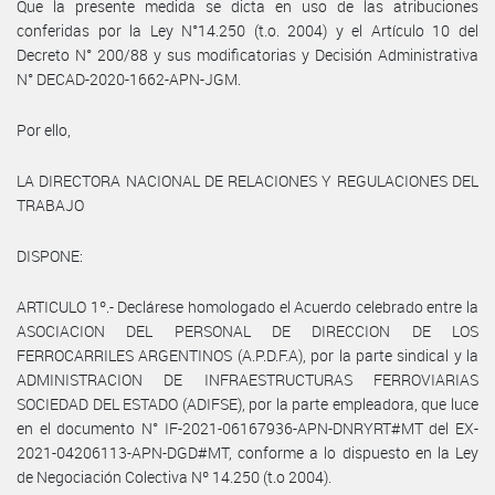
Que la presente medida se dicta en uso de las atribuciones
conferidas por la Ley N°14.250 (t.o. 2004) y el Artículo 10 del
Decreto N° 200/88 y sus modificatorias y Decisión Administrativa
N° DECAD-2020-1662-APN-JGM.
Por ello,
LA DIRECTORA NACIONAL DE RELACIONES Y REGULACIONES DEL
TRABAJO
DISPONE:
ARTICULO 1º.- Declárese homologado el Acuerdo celebrado entre la
ASOCIACION DEL PERSONAL DE DIRECCION DE LOS
FERROCARRILES ARGENTINOS (A.P.D.F.A), por la parte sindical y la
ADMINISTRACION DE INFRAESTRUCTURAS FERROVIARIAS
SOCIEDAD DEL ESTADO (ADIFSE), por la parte empleadora, que luce
en el documento N° IF-2021-06167936-APN-DNRYRT#MT del EX-
2021-04206113-APN-DGD#MT, conforme a lo dispuesto en la Ley
de Negociación Colectiva Nº 14.250 (t.o 2004).