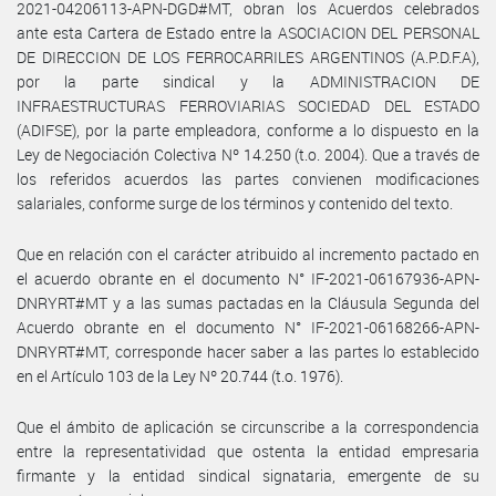
2021-04206113-APN-DGD#MT, obran los Acuerdos celebrados
ante esta Cartera de Estado entre la ASOCIACION DEL PERSONAL
DE DIRECCION DE LOS FERROCARRILES ARGENTINOS (A.P.D.F.A),
por la parte sindical y la ADMINISTRACION DE
INFRAESTRUCTURAS FERROVIARIAS SOCIEDAD DEL ESTADO
(ADIFSE), por la parte empleadora, conforme a lo dispuesto en la
Ley de Negociación Colectiva Nº 14.250 (t.o. 2004). Que a través de
los referidos acuerdos las partes convienen modificaciones
salariales, conforme surge de los términos y contenido del texto.
Que en relación con el carácter atribuido al incremento pactado en
el acuerdo obrante en el documento N° IF-2021-06167936-APN-
DNRYRT#MT y a las sumas pactadas en la Cláusula Segunda del
Acuerdo obrante en el documento N° IF-2021-06168266-APN-
DNRYRT#MT, corresponde hacer saber a las partes lo establecido
en el Artículo 103 de la Ley Nº 20.744 (t.o. 1976).
Que el ámbito de aplicación se circunscribe a la correspondencia
entre la representatividad que ostenta la entidad empresaria
firmante y la entidad sindical signataria, emergente de su