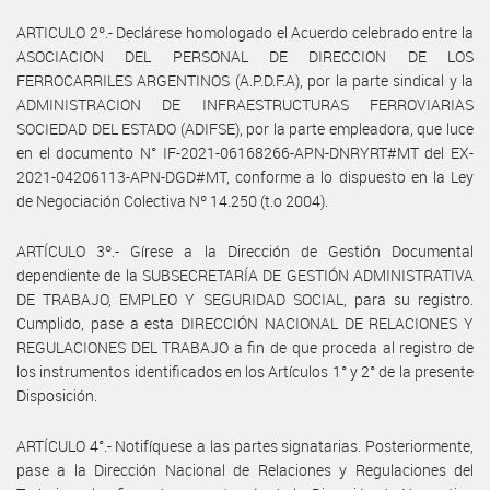
ARTICULO 2º.- Declárese homologado el Acuerdo celebrado entre la
ASOCIACION DEL PERSONAL DE DIRECCION DE LOS
FERROCARRILES ARGENTINOS (A.P.D.F.A), por la parte sindical y la
ADMINISTRACION DE INFRAESTRUCTURAS FERROVIARIAS
SOCIEDAD DEL ESTADO (ADIFSE), por la parte empleadora, que luce
en el documento N° IF-2021-06168266-APN-DNRYRT#MT del EX-
2021-04206113-APN-DGD#MT, conforme a lo dispuesto en la Ley
de Negociación Colectiva Nº 14.250 (t.o 2004).
ARTÍCULO 3º.- Gírese a la Dirección de Gestión Documental
dependiente de la SUBSECRETARÍA DE GESTIÓN ADMINISTRATIVA
DE TRABAJO, EMPLEO Y SEGURIDAD SOCIAL, para su registro.
Cumplido, pase a esta DIRECCIÓN NACIONAL DE RELACIONES Y
REGULACIONES DEL TRABAJO a fin de que proceda al registro de
los instrumentos identificados en los Artículos 1° y 2° de la presente
Disposición.
ARTÍCULO 4°.- Notifíquese a las partes signatarias. Posteriormente,
pase a la Dirección Nacional de Relaciones y Regulaciones del