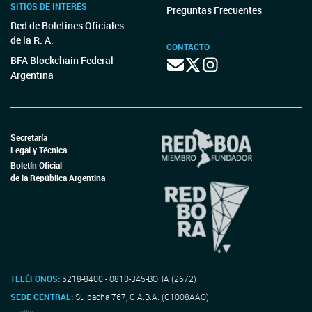
SITIOS DE INTERÉS
Preguntas Frecuentes
Red de Boletines Oficiales
de la R. A.
CONTACTO
BFA Blockchain Federal
Argentina
Secretaría
Legal y Técnica
Boletín Oficial
de la República Argentina
TELÉFONOS:
5218-8400 - 0810-345-BORA (2672)
SEDE CENTRAL:
Suipacha 767, C.A.B.A. (C1008AAO)