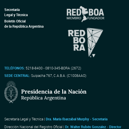
Secretaría
Legal y Técnica
Boletín Oficial
de la República Argentina
TELÉFONOS:
5218-8400 - 0810-345-BORA (2672)
SEDE CENTRAL:
Suipacha 767, C.A.B.A. (C1008AAO)
Secretaría Legal y Técnica |
Dra. María Ibarzabal Murphy - Secretaria
Dirección Nacional del Registro Oficial |
Dr. Walter Rubén Gonzalez - Director