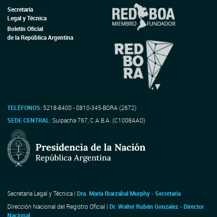
Secretaría
Legal y Técnica
Boletín Oficial
de la República Argentina
TELÉFONOS:
5218-8400 - 0810-345-BORA (2672)
SEDE CENTRAL:
Suipacha 767, C.A.B.A. (C1008AAO)
Secretaría Legal y Técnica |
Dra. María Ibarzabal Murphy - Secretaria
Dirección Nacional del Registro Oficial |
Dr. Walter Rubén Gonzalez - Director
Nacional