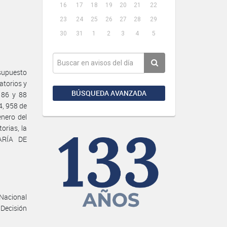
16
17
18
19
20
21
22
23
24
25
26
27
28
29
30
31
1
2
3
4
5
supuesto
atorios y
BÚSQUEDA AVANZADA
 86 y 88
4, 958 de
enero del
orias, la
ARÍA DE
 Nacional
 Decisión