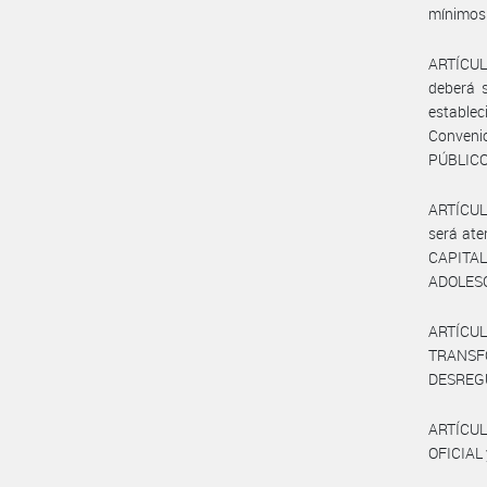
mínimos 
ARTÍCULO
deberá s
establec
Convenio
PÚBLICO
ARTÍCULO
será ate
CAPITA
ADOLESC
ARTÍCUL
TRANS
DESREG
ARTÍCUL
OFICIAL 