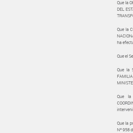
Que la 
DEL EST
TRANSFO
Que la C
NACIONA
ha efect
Que el S
Que la
FAMILI
MINISTE
Que la
COORDI
interven
Que la p
Nº 958 d