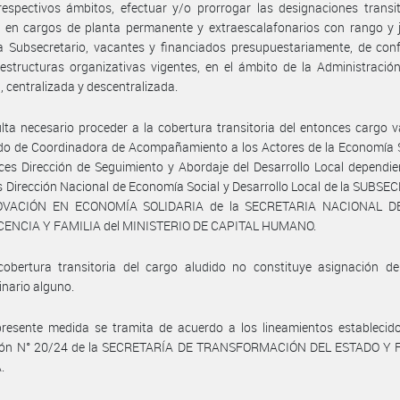
espectivos ámbitos, efectuar y/o prorrogar las designaciones transi
 en cargos de planta permanente y extraescalafonarios con rango y j
 a Subsecretario, vacantes y financiados presupuestariamente, de co
estructuras organizativas vigentes, en el ámbito de la Administració
, centralizada y descentralizada.
lta necesario proceder a la cobertura transitoria del entonces cargo 
do de Coordinadora de Acompañamiento a los Actores de la Economía S
ces Dirección de Seguimiento y Abordaje del Desarrollo Local dependie
 Dirección Nacional de Economía Social y Desarrollo Local de la SUBS
OVACIÓN EN ECONOMÍA SOLIDARIA de la SECRETARIA NACIONAL DE
ENCIA Y FAMILIA del MINISTERIO DE CAPITAL HUMANO.
cobertura transitoria del cargo aludido no constituye asignación de
inario alguno.
resente medida se tramita de acuerdo a los lineamientos establecido
ión N° 20/24 de la SECRETARÍA DE TRANSFORMACIÓN DEL ESTADO Y
.