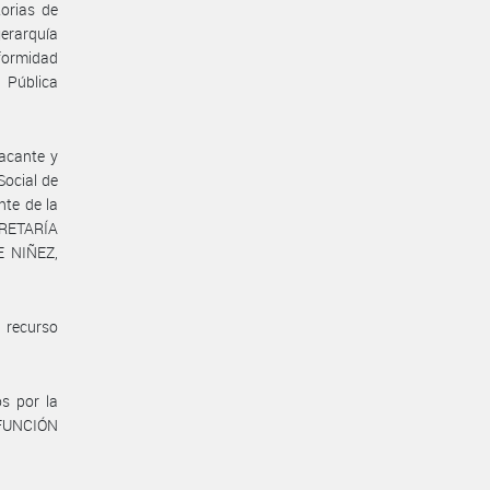
torias de
erarquía
nformidad
n Pública
vacante y
ocial de
nte de la
ECRETARÍA
 NIÑEZ,
 recurso
s por la
 FUNCIÓN