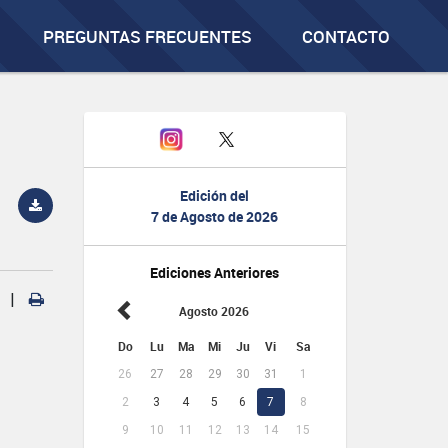
PREGUNTAS FRECUENTES
CONTACTO
Edición del
7 de Agosto de 2026
Ediciones Anteriores
|
Agosto 2026
Do
Lu
Ma
Mi
Ju
Vi
Sa
26
27
28
29
30
31
1
2
3
4
5
6
7
8
9
10
11
12
13
14
15