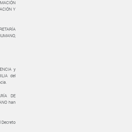
ORMACIÓN
LACIÓN Y
ECRETARÍA
 HUMANO,
ENCIA y
LIA del
cia.
ARÍA DE
ANO han
l Decreto