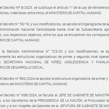
el Decreto Nº 8/2023, se sustituyó el artículo 1° de la Ley de Ministerio
torias, creándose, entre otros, el MINISTERIO DE CAPITAL HUMANO.
el Decreto N° 50/19, y sus modificatorios, se aprobó el Organigrama de a
ministración Nacional Centralizada hasta nivel de Subsecretaría, ap
, sus respectivos objetivos, entre los que se encuentran los correspond
RIO DE CAPITAL HUMANO.
 la Decisión Administrativa N° 723/20 y sus modificatorias; se a
mente las estructuras organizativas de primer y segundo nivel operat
es SECRETARIA NACIONAL DE NIÑEZ, ADOLESCENCIA Y FAMILIA
RIO DE DESARROLLO SOCIAL.
el Decreto N° 862/2024 se aprobó la estructura organizativa de primer 
perativo del MINISTERIO DE CAPITAL HUMANO.
 el Decreto N° 958/2024, se faculta al JEFE DE GABINETE DE MINISTRO
s, a los Secretarios de la PRESIDENCIA DE LA NACIÓN, al Procurador d
ción y a los Vicejefes de Gabinete de la JEFATURA DE GABINETE DE MI