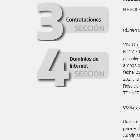
RESOL
Ciudad 
VISTO e
N° 27.70
complem
ambos de
fecha 25
2024, la
Resolu
TRANSFO
CONSID
Que por 
para el 
Administ