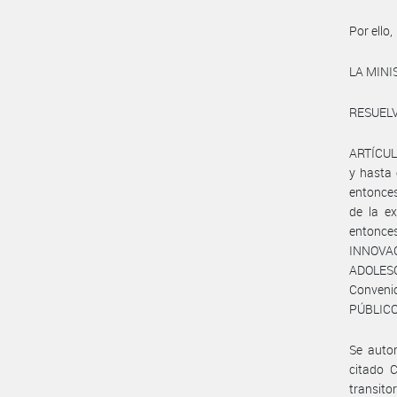
Por ello,
LA MIN
RESUELV
ARTÍCULO
y hasta 
entonces
de la ex
entonc
INNOVA
ADOLESC
Convenio
PÚBLICO 
Se autor
citado C
transito