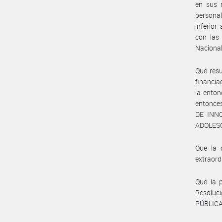
en sus r
personal
inferior
con las 
Nacional
Que resu
financia
la enton
entonces
DE INN
ADOLESC
Que la 
extraord
Que la p
Resoluc
PÚBLICA