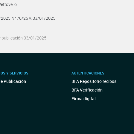
ettovello
/2025 N° 76/25 v. 03/01/2025
e publicación 03/01/2025
OS Y SERVICIOS
AUTENTICACIONES
de Publicación
BFA Repositorio recibos
BFA Verificación
Firma digital