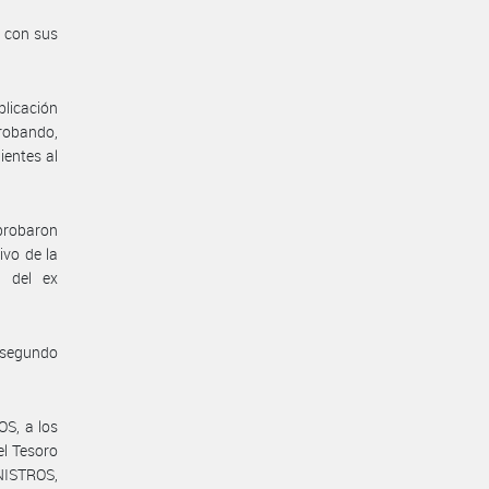
s con sus
plicación
robando,
ientes al
probaron
ivo de la
 del ex
y segundo
S, a los
el Tesoro
NISTROS,