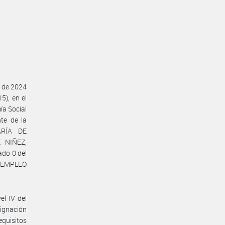
l de 2024
5), en el
ía Social
te de la
ARÍA DE
 NIÑEZ,
do 0 del
E EMPLEO
el IV del
ignación
equisitos