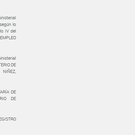
nisterial
 según lo
lo IV del
E EMPLEO
nisterial
STERIO DE
 NIÑEZ,
TARÍA DE
RIO DE
REGISTRO