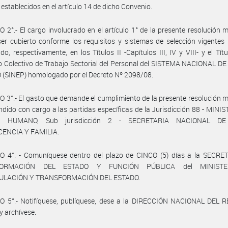
establecidos en el artículo 14 de dicho Convenio.
 2°.- El cargo involucrado en el artículo 1° de la presente resolución mi
er cubierto conforme los requisitos y sistemas de selección vigentes
ido, respectivamente, en los Títulos II -Capítulos III, IV y VIII- y el Títu
 Colectivo de Trabajo Sectorial del Personal del SISTEMA NACIONAL D
 (SINEP) homologado por el Decreto Nº 2098/08.
 3°.- El gasto que demande el cumplimiento de la presente resolución mi
ndido con cargo a las partidas específicas de la Jurisdicción 88 - MINI
L HUMANO, Sub jurisdicción 2 - SECRETARIA NACIONAL DE
ENCIA Y FAMILIA.
O 4°. - Comuníquese dentro del plazo de CINCO (5) días a la SECRE
FORMACIÓN DEL ESTADO Y FUNCIÓN PÚBLICA del MINISTE
ULACIÓN Y TRANSFORMACIÓN DEL ESTADO.
O 5°.- Notifíquese, publíquese, dese a la DIRECCIÓN NACIONAL DEL 
y archívese.