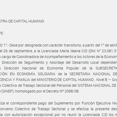
ISTRA DE CAPITAL HUMANO
E:
 1°.- Dase por designada con carácter transitorio, a partir del 1° de abri
el 26 de septiembre, a la Licenciada María Ileana CID (DNI N° 23.081.31
 cargo de Coordinadora de Acompañamiento a los Actores de la Econom
 Dirección de Seguimiento y Abordaje del Desarrollo Local dependien
es Dirección Nacional de Economía Popular de la SUBSECRET
CIÓN EN ECONOMÍA SOLIDARIA de la SECRETARIA NACIONAL DE
ENCIA Y FAMILIA del MINISTERIO DE CAPITAL HUMANO , Nivel B – Gra
 Colectivo de Trabajo Sectorial del Personal del SISTEMA NACIONAL D
(SINEP), homologado por el Decreto Nº 2098/08.
iza el correspondiente pago del Suplemento por Función Ejecutiva Niv
onvenio Colectivo de Trabajo Sectorial y se efectúa la presente des
ria con autorización excepcional por no reunir la Licenciada CID los r