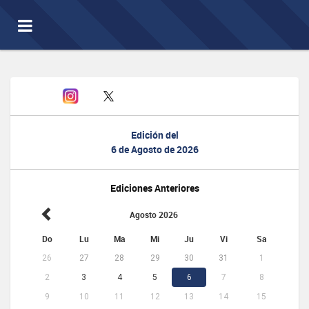
Toggle
navigation
Edición del
6 de Agosto de 2026
Ediciones Anteriores
Agosto 2026
Do
Lu
Ma
Mi
Ju
Vi
Sa
26
27
28
29
30
31
1
2
3
4
5
6
7
8
9
10
11
12
13
14
15