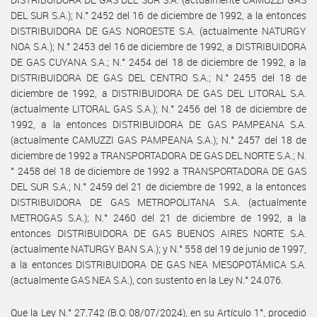
DEL SUR S.A.); N.° 2452 del 16 de diciembre de 1992, a la entonces
DISTRIBUIDORA DE GAS NOROESTE S.A. (actualmente NATURGY
NOA S.A.); N.° 2453 del 16 de diciembre de 1992, a DISTRIBUIDORA
DE GAS CUYANA S.A.; N.° 2454 del 18 de diciembre de 1992, a la
DISTRIBUIDORA DE GAS DEL CENTRO S.A.; N.° 2455 del 18 de
diciembre de 1992, a DISTRIBUIDORA DE GAS DEL LITORAL S.A.
(actualmente LITORAL GAS S.A.); N.° 2456 del 18 de diciembre de
1992, a la entonces DISTRIBUIDORA DE GAS PAMPEANA S.A.
(actualmente CAMUZZI GAS PAMPEANA S.A.); N.° 2457 del 18 de
diciembre de 1992 a TRANSPORTADORA DE GAS DEL NORTE S.A.; N.
° 2458 del 18 de diciembre de 1992 a TRANSPORTADORA DE GAS
DEL SUR S.A.; N.° 2459 del 21 de diciembre de 1992, a la entonces
DISTRIBUIDORA DE GAS METROPOLITANA S.A. (actualmente
METROGAS S.A.); N.° 2460 del 21 de diciembre de 1992, a la
entonces DISTRIBUIDORA DE GAS BUENOS AIRES NORTE S.A.
(actualmente NATURGY BAN S.A.); y N.° 558 del 19 de junio de 1997,
a la entonces DISTRIBUIDORA DE GAS NEA MESOPOTÁMICA S.A.
(actualmente GAS NEA S.A.), con sustento en la Ley N.° 24.076.
Que la Ley N.° 27.742 (B.O. 08/07/2024), en su Artículo 1°, procedió