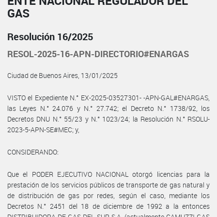
ENTE NACIONAL REGULADOR DEL
GAS
Resolución 16/2025
RESOL-2025-16-APN-DIRECTORIO#ENARGAS
Ciudad de Buenos Aires, 13/01/2025
VISTO el Expediente N.° EX-2025-03527301- -APN-GAL#ENARGAS,
las Leyes N.° 24.076 y N.° 27.742; el Decreto N.° 1738/92, los
Decretos DNU N.° 55/23 y N.° 1023/24; la Resolución N.° RSOLU-
2023-5-APN-SE#MEC; y,
CONSIDERANDO:
Que el PODER EJECUTIVO NACIONAL otorgó licencias para la
prestación de los servicios públicos de transporte de gas natural y
de distribución de gas por redes, según el caso, mediante los
Decretos N.° 2451 del 18 de diciembre de 1992 a la entonces
DISTRIBUIDORA DE GAS DEL SUR S.A. (actualmente CAMUZZI GAS