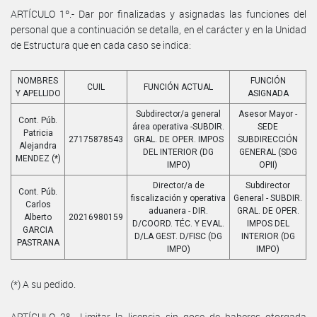
ARTÍCULO 1º.- Dar por finalizadas y asignadas las funciones del
personal que a continuación se detalla, en el carácter y en la Unidad
de Estructura que en cada caso se indica:
NOMBRES
FUNCIÓN
CUIL
FUNCIÓN ACTUAL
Y APELLIDO
ASIGNADA
Subdirector/a general
Asesor Mayor -
Cont. Púb.
área operativa -SUBDIR.
SEDE
Patricia
27175878543
GRAL. DE OPER. IMPOS
SUBDIRECCIÓN
Alejandra
DEL INTERIOR (DG
GENERAL (SDG
MENDEZ (*)
IMPO)
OPII)
Director/a de
Subdirector
Cont. Púb.
fiscalización y operativa
General - SUBDIR.
Carlos
aduanera - DIR.
GRAL. DE OPER.
Alberto
20216980159
D/COORD. TÉC. Y EVAL.
IMPOS DEL
GARCIA
D/LA GEST. D/FISC (DG
INTERIOR (DG
PASTRANA
IMPO)
IMPO)
(*) A su pedido.
ARTÍCULO 2º.- Limitar la licencia sin goce de haberes otorgada