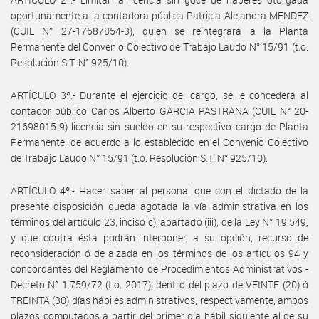
oportunamente a la contadora pública Patricia Alejandra MENDEZ
(CUIL N° 27-17587854-3), quien se reintegrará a la Planta
Permanente del Convenio Colectivo de Trabajo Laudo N° 15/91 (t.o.
Resolución S.T. N° 925/10).
ARTÍCULO 3º.- Durante el ejercicio del cargo, se le concederá al
contador público Carlos Alberto GARCIA PASTRANA (CUIL N° 20-
21698015-9) licencia sin sueldo en su respectivo cargo de Planta
Permanente, de acuerdo a lo establecido en el Convenio Colectivo
de Trabajo Laudo N° 15/91 (t.o. Resolución S.T. N° 925/10).
ARTÍCULO 4º.- Hacer saber al personal que con el dictado de la
presente disposición queda agotada la vía administrativa en los
términos del artículo 23, inciso c), apartado (iii), de la Ley N° 19.549,
y que contra ésta podrán interponer, a su opción, recurso de
reconsideración ó de alzada en los términos de los artículos 94 y
concordantes del Reglamento de Procedimientos Administrativos -
Decreto N° 1.759/72 (t.o. 2017), dentro del plazo de VEINTE (20) ó
TREINTA (30) días hábiles administrativos, respectivamente, ambos
plazos computados a partir del primer día hábil siguiente al de su