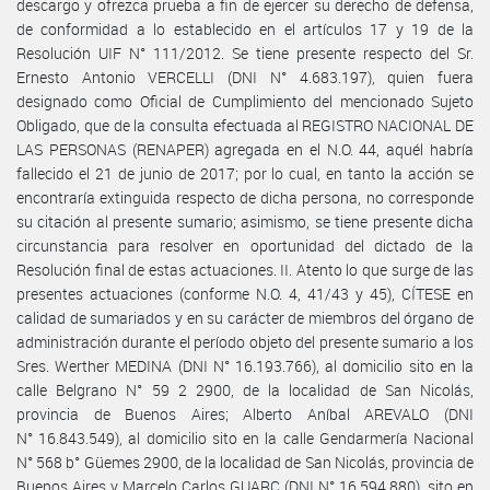
descargo y ofrezca prueba a fin de ejercer su derecho de defensa,
de conformidad a lo establecido en el artículos 17 y 19 de la
Resolución UIF N° 111/2012. Se tiene presente respecto del Sr.
Ernesto Antonio VERCELLI (DNI N° 4.683.197), quien fuera
designado como Oficial de Cumplimiento del mencionado Sujeto
Obligado, que de la consulta efectuada al REGISTRO NACIONAL DE
LAS PERSONAS (RENAPER) agregada en el N.O. 44, aquél habría
fallecido el 21 de junio de 2017; por lo cual, en tanto la acción se
encontraría extinguida respecto de dicha persona, no corresponde
su citación al presente sumario; asimismo, se tiene presente dicha
circunstancia para resolver en oportunidad del dictado de la
Resolución final de estas actuaciones. II. Atento lo que surge de las
presentes actuaciones (conforme N.O. 4, 41/43 y 45), CÍTESE en
calidad de sumariados y en su carácter de miembros del órgano de
administración durante el período objeto del presente sumario a los
Sres. Werther MEDINA (DNI N° 16.193.766), al domicilio sito en la
calle Belgrano N° 59 2 2900, de la localidad de San Nicolás,
provincia de Buenos Aires; Alberto Aníbal AREVALO (DNI
N° 16.843.549), al domicilio sito en la calle Gendarmería Nacional
N° 568 b° Güemes 2900, de la localidad de San Nicolás, provincia de
Buenos Aires y Marcelo Carlos GUARC (DNI N° 16.594.880), sito en