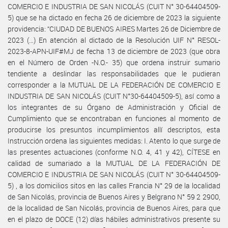
COMERCIO E INDUSTRIA DE SAN NICOLÁS (CUIT N° 30-64404509-
5) que se ha dictado en fecha 26 de diciembre de 2023 la siguiente
providencia: “CIUDAD DE BUENOS AIRES Martes 26 de Diciembre de
2023 (…) En atención al dictado de la Resolución UIF N° RESOL-
2023-8-APN-UIF#MJ de fecha 13 de diciembre de 2023 (que obra
en el Número de Orden -N.O.- 35) que ordena instruir sumario
tendiente a deslindar las responsabilidades que le pudieran
corresponder a la MUTUAL DE LA FEDERACIÓN DE COMERCIO E
INDUSTRIA DE SAN NICOLÁS (CUIT N°30-64404509-5), así como a
los integrantes de su Órgano de Administración y Oficial de
Cumplimiento que se encontraban en funciones al momento de
producirse los presuntos incumplimientos allí descriptos, esta
Instrucción ordena las siguientes medidas: I. Atento lo que surge de
las presentes actuaciones (conforme N.O. 4, 41 y 42), CÍTESE en
calidad de sumariado a la MUTUAL DE LA FEDERACIÓN DE
COMERCIO E INDUSTRIA DE SAN NICOLÁS (CUIT N° 30-64404509-
5) , a los domicilios sitos en las calles Francia N° 29 de la localidad
de San Nicolás, provincia de Buenos Aires y Belgrano N° 59 2 2900,
de la localidad de San Nicolás, provincia de Buenos Aires, para que
en el plazo de DOCE (12) días hábiles administrativos presente su