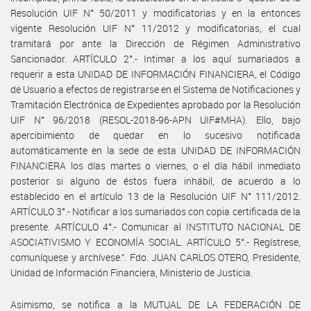
Resolución UIF N° 50/2011 y modificatorias y en la entonces
vigente Resolución UIF N° 11/2012 y modificatorias, el cual
tramitará por ante la Dirección de Régimen Administrativo
Sancionador. ARTÍCULO 2°.- Intimar a los aquí sumariados a
requerir a esta UNIDAD DE INFORMACIÓN FINANCIERA, el Código
de Usuario a efectos de registrarse en el Sistema de Notificaciones y
Tramitación Electrónica de Expedientes aprobado por la Resolución
UIF N° 96/2018 (RESOL-2018-96-APN UIF#MHA). Ello, bajo
apercibimiento de quedar en lo sucesivo notificada
automáticamente en la sede de esta UNIDAD DE INFORMACIÓN
FINANCIERA los días martes o viernes, o el día hábil inmediato
posterior si alguno de éstos fuera inhábil, de acuerdo a lo
establecido en el artículo 13 de la Resolución UIF N° 111/2012.
ARTÍCULO 3°.- Notificar a los sumariados con copia certificada de la
presente. ARTÍCULO 4°.- Comunicar al INSTITUTO NACIONAL DE
ASOCIATIVISMO Y ECONOMÍA SOCIAL. ARTÍCULO 5°.- Regístrese,
comuníquese y archívese.”. Fdo. JUAN CARLOS OTERO, Presidente,
Unidad de Información Financiera, Ministerio de Justicia.
Asimismo, se notifica a la MUTUAL DE LA FEDERACIÓN DE