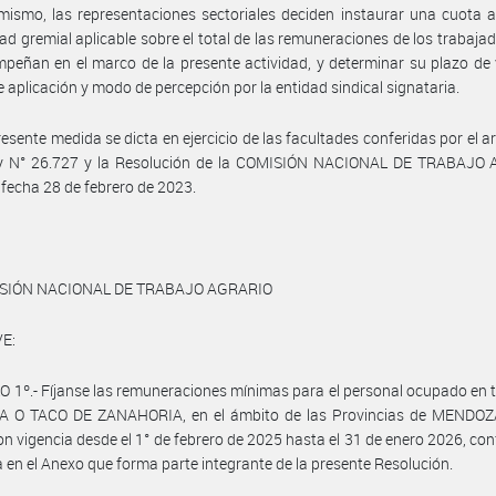
mismo, las representaciones sectoriales deciden instaurar una cuota 
dad gremial aplicable sobre el total de las remuneraciones de los trabaja
peñan en el marco de la presente actividad, y determinar su plazo de 
de aplicación y modo de percepción por la entidad sindical signataria.
resente medida se dicta en ejercicio de las facultades conferidas por el ar
ey N° 26.727 y la Resolución de la COMISIÓN NACIONAL DE TRABAJO
 fecha 28 de febrero de 2023.
ISIÓN NACIONAL DE TRABAJO AGRARIO
E:
 1º.- Fíjanse las remuneraciones mínimas para el personal ocupado en 
 O TACO DE ZANAHORIA, en el ámbito de las Provincias de MENDO
n vigencia desde el 1° de febrero de 2025 hasta el 31 de enero 2026, co
 en el Anexo que forma parte integrante de la presente Resolución.