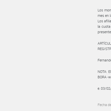
Los mont
mes en l
Los afil
la cuota
presente
ARTÍCULO
REGISTRO
Fernando
NOTA: El
BORA -ww
e. 03/0
Fecha d