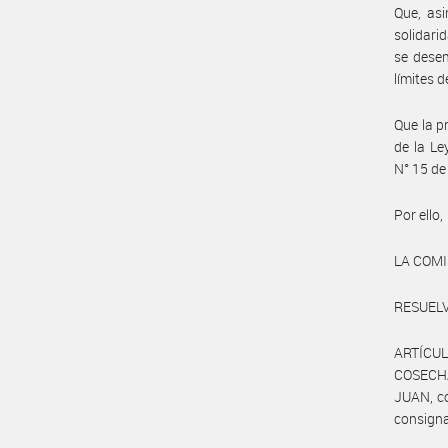
Que, asi
solidari
se desem
límites 
Que la p
de la L
N° 15 de
Por ello,
LA COM
RESUELV
ARTÍCULO
COSECHA
JUAN, co
consigna