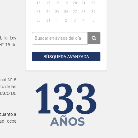
16
17
18
19
20
21
22
23
24
25
26
27
28
29
30
31
1
2
3
4
5
, la Ley
N° 15 de
BÚSQUEDA AVANZADA
onal N° 6
o de las
 TACO DE
 cuanto a
ad, debe