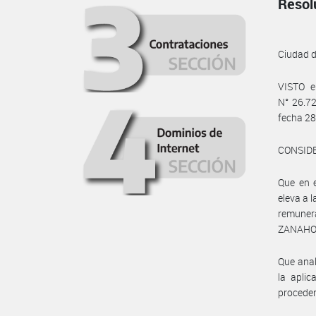
Resol
Ciudad 
VISTO e
N° 26.7
fecha 28
CONSID
Que en e
eleva a
remuner
ZANAHOR
Que anal
la aplic
proceder