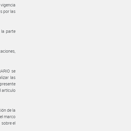
vigencia
s por las
 la parte
aciones,
RARIO se
lizar las
 presente
 artículo
ión de la
 el marco
 sobre el