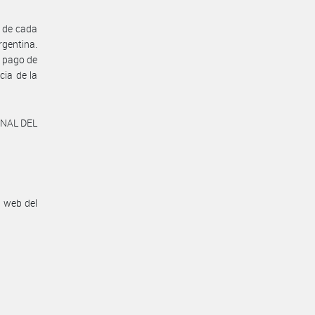
5 de cada
rgentina.
e pago de
cia de la
ONAL DEL
n web del