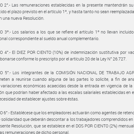
 2°.- Las remuneraciones establecidas en la presente mantendrán su 
ido el plazo previsto en el artículo 1º, y hasta tanto no sean reemplazada
en una nueva Resolución.
 3º.- Los salarios a los que se refiere el artículo 1º no llevan incluido
onal correspondiente al sueldo anual complementario.
 4°.- El DIEZ POR CIENTO (10%) de indemnización sustitutiva por vac
bonarse conforme lo prescripto por el artículo 20 de la Ley N° 26.727.
O 5°.- Los integrantes de la COMISIÓN NACIONAL DE TRABAJO AG
ten a reunirse cuando alguna de las partes lo solicite, a fin de ana
 variaciones económicas acaecidas desde la entrada en vigencia de la
ón que podrían haber afectado a las escalas salariales establecidas en el
 necesidad de establecer ajustes sobre éstas.
 6°.- Establécese que los empleadores actuarán como agentes de retenc
 solidaridad que deberán descontar a los trabajadores comprendidos en
esente Resolución, que se establece en el DOS POR CIENTO (2%) mensual
 las remuneraciones de dicho personal.