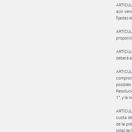
ARTÍCULO
aún venc
fijadas 
ARTÍCULO
proporci
ARTÍCULO
deberá a
ARTICUL
comprome
posibles
Resoluci
1°, y la
ARTÍCULO
cuota de
de la pr
total de