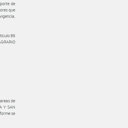
aporte de
dores que
vigencia,
tículo 89
 AGRARIO
tareas de
ZA Y SAN
nforme se