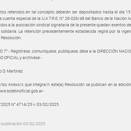
os retenidos en tal concepto deberán ser depositados hasta el día 1
a cuenta especial de la U.A.T.R.E. N° 26-026/48 del Banco de la Nación A
iados a la asociación sindical signataria de la presente quedan exentos d
 solidaria. La retención precedentemente establecida regirá por la vigen
 Resolución.
 7°.- Regístrese, comuníquese, publíquese, dése a la DIRECCIÓN NACI
 OFICIAL y archívese.-
 D. Martinez
/los Anexo/s que integra/n este(a) Resolución se publican en la edició
w.boletinoficial.gob.ar-
2/2025 N° 4714/25 v. 03/02/2025
e publicación 03/02/2025