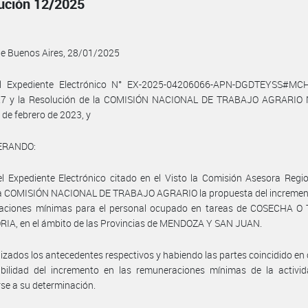
ución 12/2025
de Buenos Aires, 28/01/2025
l Expediente Electrónico N° EX-2025-04206066-APN-DGDTEYSS#MCH
27 y la Resolución de la COMISIÓN NACIONAL DE TRABAJO AGRARIO 
 de febrero de 2023, y
ERANDO:
l Expediente Electrónico citado en el Visto la Comisión Asesora Regi
 la COMISIÓN NACIONAL DE TRABAJO AGRARIO la propuesta del increment
aciones mínimas para el personal ocupado en tareas de COSECHA O
IA, en el ámbito de las Provincias de MENDOZA Y SAN JUAN.
izados los antecedentes respectivos y habiendo las partes coincidido en
abilidad del incremento en las remuneraciones mínimas de la activid
se a su determinación.