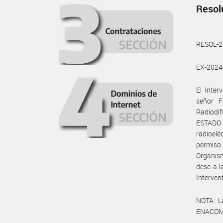
Resol
RESOL-
EX-202
El Inte
señor F
Radiodif
ESTADO 
radioelé
permiso
Organism
dese a 
Interven
NOTA: L
ENACOM: