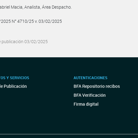
abriel Macia, Analista, Área Despacho.
2/2025 N° 4710/25 v. 03/02/2025
e publicación 03/02/2025
OS Y SERVICIOS
AUTENTICACIONES
de Publicación
BFA Repositorio recibos
BFA Verificación
Firma digital