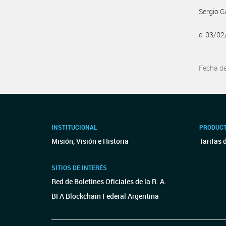
Sergio G
e. 03/0
Fecha d
INSTITUCIONAL
PRODUCT
Misión, Visión e Historia
Tarifas 
SITIOS DE INTERÉS
Red de Boletines Oficiales de la R. A.
BFA Blockchain Federal Argentina