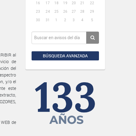
16
17
18
19
20
21
22
23
24
25
26
27
28
29
30
31
1
2
3
4
5
RIBIR al
BÚSQUEDA AVANZADA
vicio de
ación del
espectro
n, y/o el
nte este
extracto,
 OZORES,
a WEB de