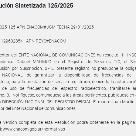
ución Sintetizada 125/2025
2025-125-APN-ENACOM#JGM FECHA 29/01/2025
4-129632854- -APN-REYS#ENACOM
rventor del ENTE NACIONAL DE COMUNICACIONES ha resuelto: 1.- INSC
ederico Gabriel MAHMUD en el Registro de Servicios TIC, el Ser
usión por Suscripción. 2.- El presente registro no presupone la oblig
NACIONAL, de garantizar la disponibilidad de frecuencias del 
ctrico, para la prestación del servicio registrado, debiendo la autorizació
 de uso de frecuencias del espectro radioeléctrico, tramitarse a
o. 3.- Notifíquese, comuníquese a las áreas pertinentes, publíquese en 
la DIRECCIÓN NACIONAL DEL REGISTRO OFICIAL. Firmado: Juan Martín
tor del Ente Nacional de Comunicaciones.
a versión completa de esta Resolución podrá obtenerse en la págin
 www.enacom.gob.ar/normativas