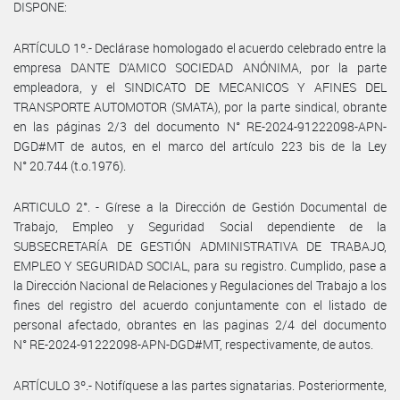
DISPONE:
ARTÍCULO 1º.- Declárase homologado el acuerdo celebrado entre la
empresa DANTE D’AMICO SOCIEDAD ANÓNIMA, por la parte
empleadora, y el SINDICATO DE MECANICOS Y AFINES DEL
TRANSPORTE AUTOMOTOR (SMATA), por la parte sindical, obrante
en las páginas 2/3 del documento N° RE-2024-91222098-APN-
DGD#MT de autos, en el marco del artículo 223 bis de la Ley
N° 20.744 (t.o.1976).
ARTICULO 2°. - Gírese a la Dirección de Gestión Documental de
Trabajo, Empleo y Seguridad Social dependiente de la
SUBSECRETARÍA DE GESTIÓN ADMINISTRATIVA DE TRABAJO,
EMPLEO Y SEGURIDAD SOCIAL, para su registro. Cumplido, pase a
la Dirección Nacional de Relaciones y Regulaciones del Trabajo a los
fines del registro del acuerdo conjuntamente con el listado de
personal afectado, obrantes en las paginas 2/4 del documento
N° RE-2024-91222098-APN-DGD#MT, respectivamente, de autos.
ARTÍCULO 3º.- Notifíquese a las partes signatarias. Posteriormente,