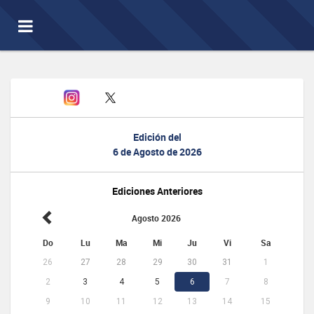
Toggle
navigation
Edición del
6 de Agosto de 2026
Ediciones Anteriores
Agosto 2026
Do
Lu
Ma
Mi
Ju
Vi
Sa
26
27
28
29
30
31
1
2
3
4
5
6
7
8
9
10
11
12
13
14
15